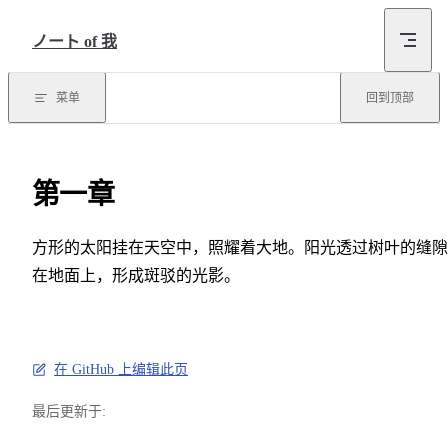
跳转到内容
ノート of 我
菜单
回到顶部
第一章
方形的太阳挂在天空中，照耀着大地。阳光透过树叶的缝隙
在地面上，形成斑驳的光影。
在 GitHub 上编辑此页
最后更新于: