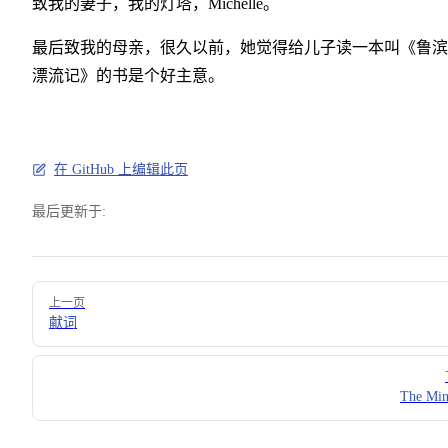
致我的妻子，我的灯塔，Michelle。
最后致我的母亲，很久以前，她觉得给儿子读一本叫《鲁滨
漂流记》的书是个好主意。
在 GitHub 上编辑此页
最后更新于:
Pager
上一页
献词
The Min