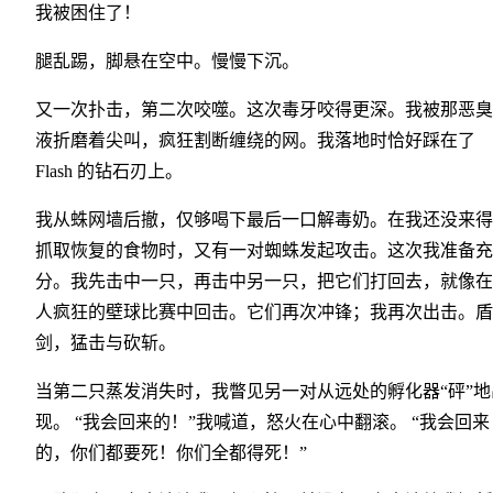
我被困住了！
腿乱踢，脚悬在空中。慢慢下沉。
又一次扑击，第二次咬噬。这次毒牙咬得更深。我被那恶臭
液折磨着尖叫，疯狂割断缠绕的网。我落地时恰好踩在了
Flash 的钻石刃上。
我从蛛网墙后撤，仅够喝下最后一口解毒奶。在我还没来得
抓取恢复的食物时，又有一对蜘蛛发起攻击。这次我准备充
分。我先击中一只，再击中另一只，把它们打回去，就像在
人疯狂的壁球比赛中回击。它们再次冲锋；我再次出击。盾
剑，猛击与砍斩。
当第二只蒸发消失时，我瞥见另一对从远处的孵化器“砰”地
现。 “我会回来的！”我喊道，怒火在心中翻滚。 “我会回来
的，你们都要死！你们全都得死！”