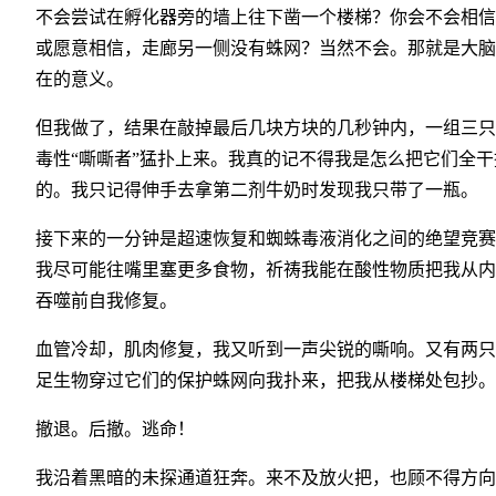
不会尝试在孵化器旁的墙上往下凿一个楼梯？你会不会相信
或愿意相信，走廊另一侧没有蛛网？当然不会。那就是大脑
在的意义。
但我做了，结果在敲掉最后几块方块的几秒钟内，一组三只
毒性“嘶嘶者”猛扑上来。我真的记不得我是怎么把它们全干
的。我只记得伸手去拿第二剂牛奶时发现我只带了一瓶。
接下来的一分钟是超速恢复和蜘蛛毒液消化之间的绝望竞赛
我尽可能往嘴里塞更多食物，祈祷我能在酸性物质把我从内
吞噬前自我修复。
血管冷却，肌肉修复，我又听到一声尖锐的嘶响。又有两只
足生物穿过它们的保护蛛网向我扑来，把我从楼梯处包抄。
撤退。后撤。逃命！
我沿着黑暗的未探通道狂奔。来不及放火把，也顾不得方向