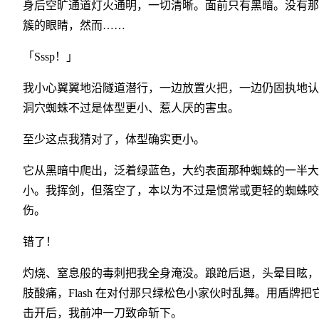
身后空旷通道灯火通明，一切清晰。面前只有黑暗。没有那
簇的眼睛，然而……
「Sssp！」
我小心翼翼地沿隧道潜行，一边放置火把，一边仍固执地认
洞穴蜘蛛不过是体型更小、惹人厌的害虫。
至少这点我猜对了，体型确实更小。
它从黑暗中爬出，泛着绿蓝色，大约表面那种蜘蛛的一半大
小。我挥剑，但落空了，本以为不过是惯常或更轻的蜘蛛咬
伤。
错了！
灼烧、窒息般的毒刺把我全身淹没。踉跄后退，头晕目眩，
肢酸痛，Flash 在对付那只绿松色小家伙时乱舞。用盾牌把
击开后，我前冲一刀致命斩下。