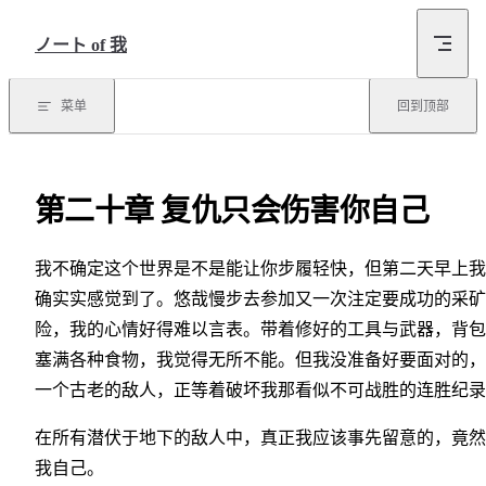
跳转到内容
ノート of 我
菜单
回到顶部
第二十章 复仇只会伤害你自己
我不确定这个世界是不是能让你步履轻快，但第二天早上我
确实实感觉到了。悠哉慢步去参加又一次注定要成功的采矿
险，我的心情好得难以言表。带着修好的工具与武器，背包
塞满各种食物，我觉得无所不能。但我没准备好要面对的，
一个古老的敌人，正等着破坏我那看似不可战胜的连胜纪录
在所有潜伏于地下的敌人中，真正我应该事先留意的，竟然
我自己。