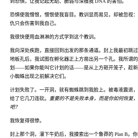
到恐惧，让我记起无助、脆弱与深植我 DNA 的害怕。
恐惧使我憎恨，憎恨使我盲目。教训显而易见，却被忽视：
仇只会伤害到我自己。
我很快便用血淋淋的方式学到这个教训。
我向深处疾跑，直接回到出发的那条通道。封上我最初跳过
地板孔后，我试图在孵化器正上方凿出另一个孔。我所谓的
划——如果你能叫它计划的话——是从上方砸开笼子，趁新
小蜘蛛出现之前解决它们。
计划失败了。一开洞，就有蜘蛛跳到我脸上。被毒液震退，
给了它几刀连砍。
重要的不是失败本身，而是你如何恢复，
吧？
我恢复得很惨。
封上那个洞，灌下牛奶后，我摸索出一个鲁莽的 Plan B。