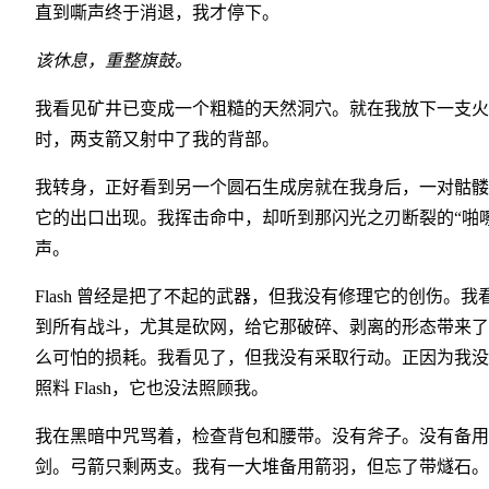
直到嘶声终于消退，我才停下。
该休息，重整旗鼓。
我看见矿井已变成一个粗糙的天然洞穴。就在我放下一支火
时，两支箭又射中了我的背部。
我转身，正好看到另一个圆石生成房就在我身后，一对骷髅
它的出口出现。我挥击命中，却听到那闪光之刃断裂的“啪嚓
声。
Flash 曾经是把了不起的武器，但我没有修理它的创伤。我
到所有战斗，尤其是砍网，给它那破碎、剥离的形态带来了
么可怕的损耗。我看见了，但我没有采取行动。正因为我没
照料 Flash，它也没法照顾我。
我在黑暗中咒骂着，检查背包和腰带。没有斧子。没有备用
剑。弓箭只剩两支。我有一大堆备用箭羽，但忘了带燧石。