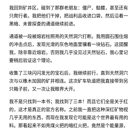
我回到矿井区，碰到了那群老朋友：僵尸、骷髅，甚至还有
只爬行者。我把他们干掉，把战利品收进口袋，然后沿着一
黑暗、未曾探查的通道继续前进。
通道被一段被熔岩柱照亮的天然洞穴打断。我用圆石围住熔
的冲击点后，发现光滑的灰色地面里镶着一块钻石。这提醒
我，除非靠近熔岩，否则我几乎没见过天然钻石，我心里记
要稍后验证这个理论。
收集了三块闪闪发光的宝石后，我继续前行，直到天然洞穴
次与以橡木加固的矿井相连。这次矿车轨道把我直接带到另
只箱子前，又一次让我眼界大开。
我不是只找到一本书；我找到了三本！而且它们全是关于红
的，这才是真正的官方名称。之前我一直把这种深红矿物视
几乎无用的东西，而现在我发现它可能是这个世界最有用的
料。那看起来不如亮煤火把的暗红火把，竟然是个能量源，