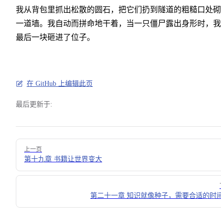
我从背包里抓出松散的圆石，把它们扔到隧道的粗糙口处砌
一道墙。我自动而拼命地干着，当一只僵尸露出身形时，我
最后一块砸进了位子。
在 GitHub 上编辑此页
最后更新于:
Pager
上一页
第十九章 书籍让世界变大
第二十一章 知识就像种子，需要合适的时