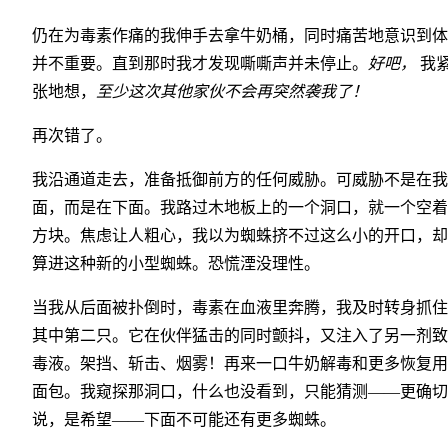
仍在为毒素作痛的我伸手去拿牛奶桶，同时痛苦地意识到体
并不重要。直到那时我才发现嘶嘶声并未停止。
好吧，
我
张地想，
至少这次其他家伙不会再突然袭我了！
再次错了。
我沿通道走去，准备抵御前方的任何威胁。可威胁不是在我
面，而是在下面。我路过木地板上的一个洞口，就一个空着
方块。焦虑让人粗心，我以为蜘蛛挤不过这么小的开口，却
算进这种新的小型蜘蛛。恐慌湮没理性。
当我从后面被扑倒时，毒素在血液里奔腾，我及时转身抓住
其中第二只。它在伙伴猛击的同时颤抖，又注入了另一剂致
毒液。架挡、斩击、烟雾！再来一口牛奶解毒和更多恢复用
面包。我窥探那洞口，什么也没看到，只能猜测——更确切
说，是希望——下面不可能还有更多蜘蛛。