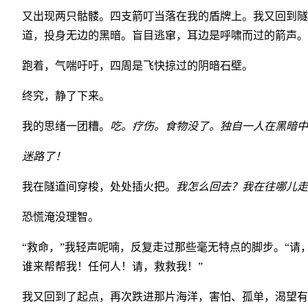
又出现两只骷髅。四支箭叮当落在我的盾牌上。我又回到隧
道，投身无边的黑暗。盲目逃窜，耳边是呼啸而过的箭声。
跑着，气喘吁吁，四周是飞快掠过的阴暗石壁。
终究，静了下来。
我的思绪一团糟。
吃。疗伤。食物没了。独自一人在黑暗中
迷路了！
我在隧道间穿梭，处处插火把。
我怎么回去？我在往哪儿走
恐慌淹没理智。
“救命，”我轻声呢喃，反复走过那些毫无特点的脚步。“请
谁来帮帮我！任何人！请，救救我！”
我又回到了起点，再次跌进那片海洋，害怕、孤单，渴望有