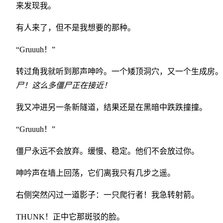
来发现我。
有人来了，但不是我想要的那种。
“Gruuuh！”
转过角我就听到那声呻吟。一个矮顶洞穴，又一个生成房。
尸！这么多僵尸正在接近！
我又冲进另一条新隧道，结果还是在黑暗中跌跌撞撞。
“Gruuuh！”
僵尸永远不会放弃。缓慢、稳定。他们不会放过你。
呻吟声在墙上回荡，它们离我只有几步之遥。
右侧突然闪过一道影子：一只爬行者！我急转射箭。
THUNK！正中它那斑驳的脸。