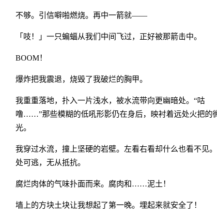
不够。引信噼啪燃烧。再中一箭就——
「吱！」一只蝙蝠从我们中间飞过，正好被那箭击中。
BOOM！
爆炸把我震退，烧毁了我破烂的胸甲。
我重重落地，扑入一片浅水，被水流带向更幽暗处。“咕
噜……”那些模糊的低吼形影仍在身后，映衬着远处火把的
光。
我穿过水流，撞上坚硬的岩壁。左看右看却什么也看不见。
处可逃，无从抵抗。
腐烂肉体的气味扑面而来。腐肉和……泥土！
墙上的方块土块让我想起了第一晚。埋起来就安全了！