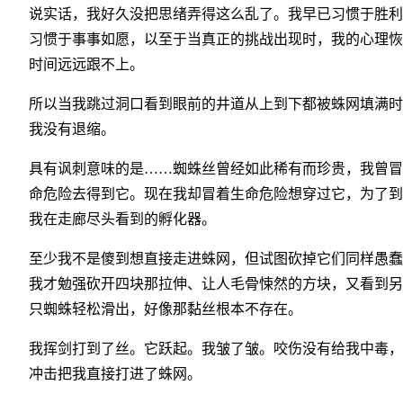
说实话，我好久没把思绪弄得这么乱了。我早已习惯于胜利
习惯于事事如愿，以至于当真正的挑战出现时，我的心理恢
时间远远跟不上。
所以当我跳过洞口看到眼前的井道从上到下都被蛛网填满时
我没有退缩。
具有讽刺意味的是……蜘蛛丝曾经如此稀有而珍贵，我曾冒
命危险去得到它。现在我却冒着生命危险想穿过它，为了到
我在走廊尽头看到的孵化器。
至少我不是傻到想直接走进蛛网，但试图砍掉它们同样愚蠢
我才勉强砍开四块那拉伸、让人毛骨悚然的方块，又看到另
只蜘蛛轻松滑出，好像那黏丝根本不存在。
我挥剑打到了丝。它跃起。我皱了皱。咬伤没有给我中毒，
冲击把我直接打进了蛛网。