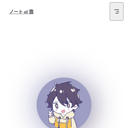
跳转到内容
ノート of 我