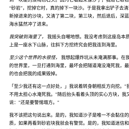
“砂岩”，挖掉它时，真的掉下一块沙。于是我拿出铲子去清
新掉进来的沙块，又清了第二块，第三块，然后退后，深蓝
海水猛然冲了进来。
我突破到海里了，
我摇头自嘲地想。我没考虑到这座岛本
上是一座水下山脉，往斜下方挖终究会把我连到海里。
至少这个世界的水很怪，
我想起爆炸坑从未淹满那事。在
的世界里，一旦打通到海里，最坏会把隧道淹没淹死我，最
的也会把我的成果毁掉。
「至少我还有这一点好处，」我说着转身朝相反方向挖。"
不用太担心水淹死我。"随后抬头看着头顶的实心方块，我
说："还是要警惕塌方。"
我不该把这句说出来。是的，我知道沙子是唯一不会黏住的
质，如果再看到砂岩块我就会有警觉。是的，我知道迷信和