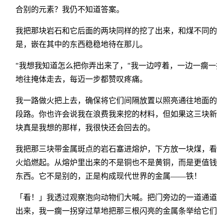
合别的元素？我仍不知道答案。
我把那块岩石和它后面的两块同样的挖了出来，和煤不同的
是，嵌在其中的东西稳稳地待在那儿。
"我想我知道怎么把你弄出来了，"我一边哼着，一边一瘸一
地往掩体走去，每迈一步都赞叹疼痛。
我一路做火把上去，确保将它们间隔放置以照亮通往地面的
段路。你也许会说我在浪费我来挖的材料，但如果这三块新
块真是我想的那样，我很快还会回去的。
我把那三块带金属斑点的岩石塞进熔炉，下方放一块煤，看
火焰燃起。从熔炉里出来的不是铜也不是黄铜，而是更值钱
东西。它不是别的，正是构成现代世界的金属——铁！
「看！」我透过观察泡向动物们大喊。把门旁边的一道通道
出来，我一瘸一拐穿过草地把那三根闪亮的金属条举给它们