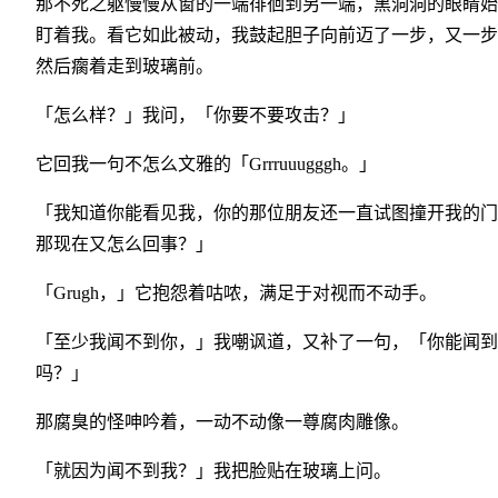
那不死之躯慢慢从窗的一端徘徊到另一端，黑洞洞的眼睛始
盯着我。看它如此被动，我鼓起胆子向前迈了一步，又一步
然后瘸着走到玻璃前。
「怎么样？」我问，「你要不要攻击？」
它回我一句不怎么文雅的「Grrruuugggh。」
「我知道你能看见我，你的那位朋友还一直试图撞开我的门
那现在又怎么回事？」
「Grugh，」它抱怨着咕哝，满足于对视而不动手。
「至少我闻不到你，」我嘲讽道，又补了一句，「你能闻到
吗？」
那腐臭的怪呻吟着，一动不动像一尊腐肉雕像。
「就因为闻不到我？」我把脸贴在玻璃上问。