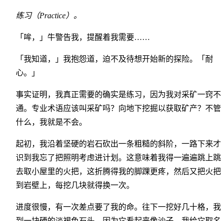
练习（Practice）。
「哞，」牛警告我，提醒着我需要……
「我知道，」我抱怨道，迫不及待想开始新的探险。「耐
心。」
事实证明，我真正需要的确实是练习，因为我对采矿一窍不
通。专业术语应该叫采矿吗？向地下挖掘以获取矿产？不管
什么，我就是不会。
起初，我沿着坚硬的岩石砍出一条粗糙的斜阶，一路下来才
识到我忘了把照明考虑进计划。这意味着我得一遍遍跳上跳
去取小屋里的火把，这折腾得我的脚踝更疼，然后又把火把
到岩壁上，每挖几块就得换一次。
进度很慢，有一次差点要了我的命。往下一挖好几十格，我
到一块硬的淡褐色石头。因为它看起来像沙子，我给它取名