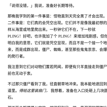
「说得没错，」我说，准备好长期等待。
那晚我学到的第一件事是：怪物直到天完全黑了才会出现。
二件事是：它们真的会凭空出现。它们并不是像我最初想的
样从海里或地里爬出来。一秒钟它们不在，下一秒就
PLING！好吧，也许我加了个 PLING！来增加戏剧感，但
明白我的意思，它们就是凭空显现，而且不是一个接一个地
来，而是成群出现，僵尸、蜘蛛，甚至那些鬼鬼祟祟、会爆
的爬行者。
我注意到它们对动物们置若罔闻，即便有只羊直接走到僵尸
前也无动于衷。
不过那只僵尸看到了我，径直朝草地冲来。我本能地退回到
道里。
得给这里装扇门，
我想着，准备在入口处砸上几块
石。