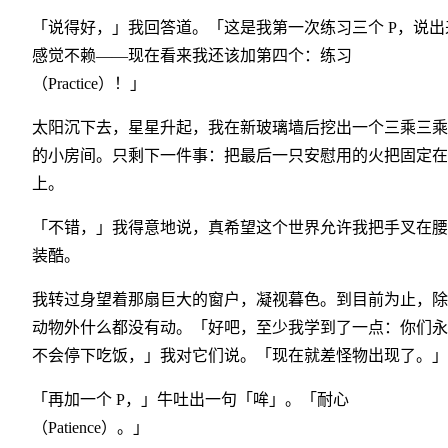
「说得好，」我回答道。「这是我第一次练习三个 P，说出
感觉不赖——现在看来我还该加第四个：练习
（Practice）！」
太阳沉下去，星星升起，我在新玻璃墙后挖出一个三乘三乘
的小房间。只剩下一件事：把最后一只安慰用的火把固定在
上。
「不错，」我得意地说，真希望这个世界允许我把手叉在腰
装酷。
我转过身望着那扇巨大的窗户，凝视暮色。到目前为止，除
动物外什么都没有动。「好吧，至少我学到了一点：你们永
不会停下吃饭，」我对它们说。「现在就差怪物出现了。」
「再加一个 P，」牛吐出一句「哞」。「耐心
（Patience）。」