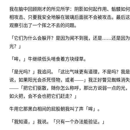
我在脑中回顾刚才的所见所学：阴影如何起作用、骷髅如何
相攻击、只要我安全地躲在玻璃后面就不会被攻击。最后这
观察引出了一个挥之不去的问题。
「它们为什么会躲开？是因为闻不到我，还是……还是因为
光？」
「哞，」牛继续低头啃食着方块绿草。
「是光吗？」我追问。「这比气味更有道理，不是吗？我是
说，如果阳光会杀死怪物，或者——」我正好瞥见蜘蛛消失
——「把它们驱散，随你怎么称呼，那比方说弱一点的光，
如火把，会不会也把它们赶走？」
牛用它那黑白相间的屁股朝我叫了声「哞」。
「我知道，」我说。「只有一个办法能验证。」