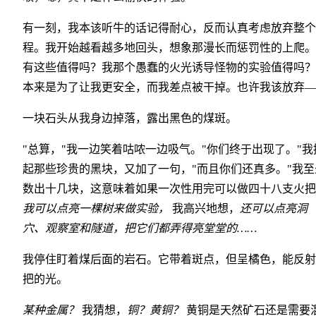
有一刻，我本该听牛的话记得耐心，反而认真考虑放弃整个
程。我开始越看越多地回头，想象那漫长而惩罚性的上爬。
有这些值得吗？我那个愚蠢的火光诱导怪物的实验值得吗？
本来是为了让我更安全，而我差点被干掉。也许我该放弃—
一块石头从我身边掉落，露出黑色的煤斑。
"总算，"我一边笑着咕哝一边吸气。"你们终于出现了。"我
起那些珍贵的黑块，又加了一句，"而且你们还真多。"我至
数出十几块，这意味着如果一次性用完可以做四十八支火把
我可以点亮一棵树来做实验，
我高兴地想，
还可以点亮洞
穴、观察室和隧道，把它们都弄得亮堂堂的……
我停住盯着煤后面的岩石。它带着斑点，但呈橘色，能反射
把的光。
某种金属？
我猜想，
铜？黄铜？
黄铜是天然矿石还是需要