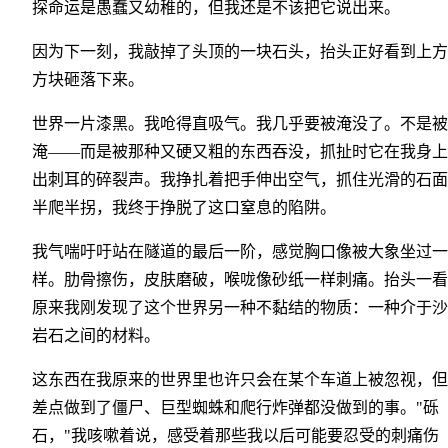
探命运是愚蠢又幼稚的，但我还是不该把它说出来。
因为下一刻，我敲掉了头顶的一块石头，抬头正好看到上方
方块砸落下来。
世界一片漆黑。我呛得直吸气。我几乎要被淹没了。不是被
淹——而是被那种又硬又粗的东西吞没，抓扯时它在我身上
出刺耳的碎裂声。我挣扎着把手伸出空气，抓住光滑的石面
半爬半拐，我终于挣脱了这口窒息的陷阱。
我气喘吁吁站在隧道的最后一阶，感觉胸口像被大象坐过一
样。肋骨擦伤，皮肤磨破，喉咙像砂纸一样刺痛。抬头一看
原来我刚发现了这个世界另一种不黏结的物质：一种介于沙
岩石之间的材料。
这东西在我原来的世界里也许只会在某个车道上被忽视，但
差点做到了僵尸、巨型蜘蛛和爬行炸弹都没做到的事。"砾
石，"我咳嗽着说，感受着那些我以后可能要忍受的刺痛伤