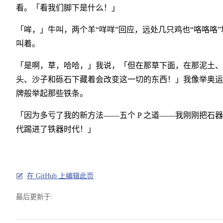
看。「看我们脚下是什么！」
「哞，」牛叫，两个羊“咩咩”回应，远处几只鸡也“咯咯咯”
叫着。
「是啊，草，哈哈，」我说，「但在那草下面，在那泥土、
头、沙子和砾石下藏着会改变这一切的东西！」我像举奥运
牌般举起那些铁条。
「因为多亏了我的新方法——五个 P 之道——我刚刚把石
代踢进了铁器时代！」
在 GitHub 上编辑此页
最后更新于: