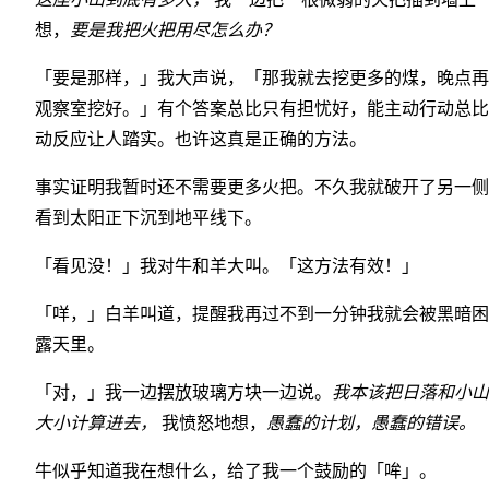
想，
要是我把火把用尽怎么办？
「要是那样，」我大声说，「那我就去挖更多的煤，晚点再
观察室挖好。」有个答案总比只有担忧好，能主动行动总比
动反应让人踏实。也许这真是正确的方法。
事实证明我暂时还不需要更多火把。不久我就破开了另一侧
看到太阳正下沉到地平线下。
「看见没！」我对牛和羊大叫。「这方法有效！」
「咩，」白羊叫道，提醒我再过不到一分钟我就会被黑暗困
露天里。
「对，」我一边摆放玻璃方块一边说。
我本该把日落和小山
大小计算进去，
我愤怒地想，
愚蠢的计划，愚蠢的错误。
牛似乎知道我在想什么，给了我一个鼓励的「哞」。