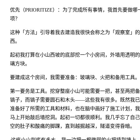
优先（PRIORITIZE）：为了完成所有事情，我首先要做哪
项？
这种「方法」引导着我去建造我很快会称之为「观察室」的
西。
起初我打算在小山西坡的底部挖一个小房间，外墙用透明的
璃方块。
要建成这个房间，我需要准备：玻璃块、火把和备用工具。
第一要务是工具。挖穿整座小山可能需要一把，甚至两把备
镐子，而镐子需要圆石和木头——这些我有很多。既然我已
准备好了所需的工具和材料，也在脑中画好了施工计划，我
马上开始敲后墙挖洞。起初一切都很顺利。我几乎忘了自己
空的肚子和酸痛的脚踝，直到越掘越深，隧道变得昏暗。
这座小山到底有多大，
我一边把一根微弱的火把插到墙上