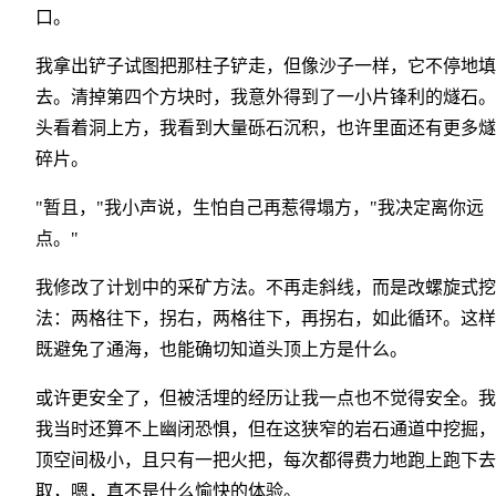
口。
我拿出铲子试图把那柱子铲走，但像沙子一样，它不停地填
去。清掉第四个方块时，我意外得到了一小片锋利的燧石。
头看着洞上方，我看到大量砾石沉积，也许里面还有更多燧
碎片。
"暂且，"我小声说，生怕自己再惹得塌方，"我决定离你远
点。"
我修改了计划中的采矿方法。不再走斜线，而是改螺旋式挖
法：两格往下，拐右，两格往下，再拐右，如此循环。这样
既避免了通海，也能确切知道头顶上方是什么。
或许更安全了，但被活埋的经历让我一点也不觉得安全。我
我当时还算不上幽闭恐惧，但在这狭窄的岩石通道中挖掘，
顶空间极小，且只有一把火把，每次都得费力地跑上跑下去
取，嗯，真不是什么愉快的体验。