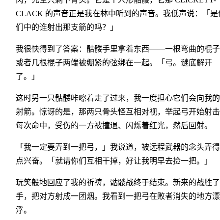
CLACK 的声音正是我在林中听到的声音。我低声说：「是
们中的谁射出那支箭的吗？」
我很快得到了答案：骷髅手里拿着东西——一根弯曲的棍子
或者几根棍子两端被绷紧的弦绑在一起。「弓。谜底解开
了。」
这时另一只骷髅咔嚓着走了过来，我一度担心它们会向我的
射箭。惊讶的是，那两只骨头怪互相对视，举起弓开始射击
每次命中，受伤的一方被撞退、闪烁着红光，然后回射。
「我一定要弄到一把弓，」我说道，被远程武器的念头弄得
点兴奋。「就请你们互相干掉，好让我明早去捡一把。」
玩笑般地回应了我的祈祷，骷髅战终于结束。新来的战胜了
手，把对方射成一团烟。我看到一把弓在败者消失的地方漂
浮。