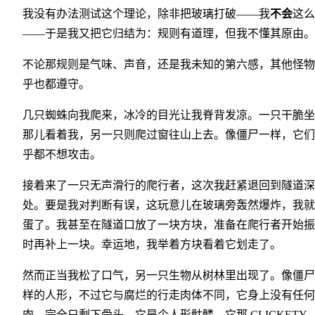
我没有办法测试这个理论，除非把玻璃打破——我
不会
这么
——于是我又把它归结为：规则有道理，但我不懂其原由。
不论那规则是气味、声音，还是我未知的第六感，其他怪物
乎也都遵守。
几只蜘蛛向我爬来，冰冷的目光让我脊背发凉。一只干脆坐
那儿看着我，另一只则爬过窗往山上去。像僵尸一样，它们
乎都不想攻击。
接着来了一只无声滑行的爬行者，这次我赶紧退回到隧道深
处。要是我对判断有误，这玩意儿在玻璃旁轰然爆炸，我就
蛋了。我甚至在隧道口放了一块方块，准备在爬行者开始振
时再补上一块。幸运地，我举着方块看着它划走了。
然而正当我松了口气，另一只生物从树林里出现了。像僵尸
样的人形，不过它与腐烂的行走肉体不同，它身上没有任何
肉，完全只剩下骨头。它是个人形骷髅，它那 CLICKETY-