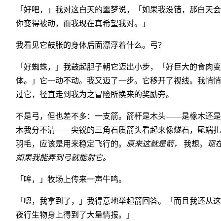
「好吧，」我对这白天的噩梦说，「如果我没错，那白天会
你变得被动，而我现在真希望我对。」
我看见它鼓胀的身体后面漂浮着什么。弓？
「好蜘蛛，」我鼓起胆子朝它迈出小步，「好巨大的食肉变
体。」它一动不动。我又迈了一步。它移开了视线。我悄悄
过它，径直走到我为之冒险所换来的奖励旁。
不是弓，但也差不多：一支箭。箭杆是木头——是橡木还是
木我分不清——尖锐的三角石质箭头看起来像燧石，尾端扎
羽毛，应该是用来稳定飞行的。
原来这就是箭，
我想。
现
如果我能弄到弓就能射它。
「哞，」牧场上传来一声牛鸣。
「嗯，我拿到了，」我得意地举起箭回答。「而且我还从这
夜行生物身上得到了大量情报。」