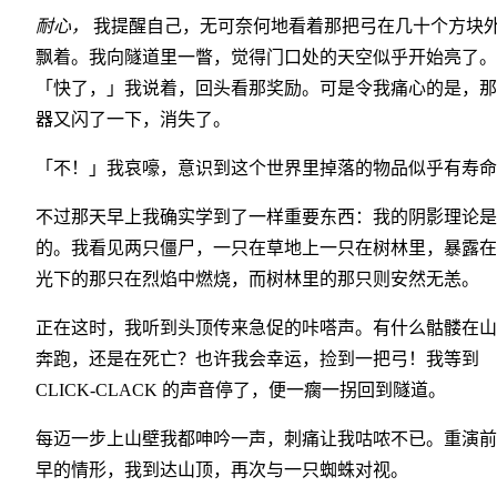
耐心，
我提醒自己，无可奈何地看着那把弓在几十个方块
飘着。我向隧道里一瞥，觉得门口处的天空似乎开始亮了。
「快了，」我说着，回头看那奖励。可是令我痛心的是，那
器又闪了一下，消失了。
「不！」我哀嚎，意识到这个世界里掉落的物品似乎有寿命
不过那天早上我确实学到了一样重要东西：我的阴影理论是
的。我看见两只僵尸，一只在草地上一只在树林里，暴露在
光下的那只在烈焰中燃烧，而树林里的那只则安然无恙。
正在这时，我听到头顶传来急促的咔嗒声。有什么骷髅在山
奔跑，还是在死亡？也许我会幸运，捡到一把弓！我等到
CLICK-CLACK 的声音停了，便一瘸一拐回到隧道。
每迈一步上山壁我都呻吟一声，刺痛让我咕哝不已。重演前
早的情形，我到达山顶，再次与一只蜘蛛对视。