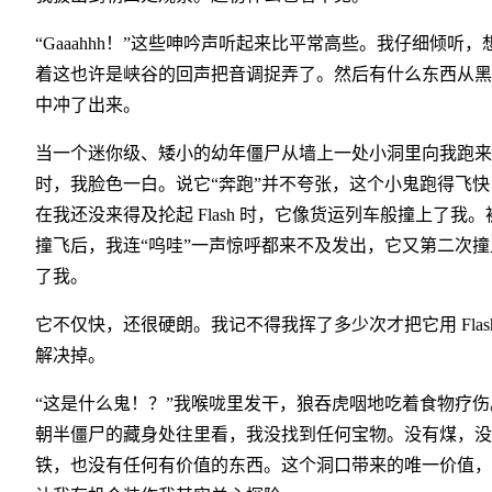
“Gaaahhh！”这些呻吟声听起来比平常高些。我仔细倾听，
着这也许是峡谷的回声把音调捉弄了。然后有什么东西从黑
中冲了出来。
当一个迷你级、矮小的幼年僵尸从墙上一处小洞里向我跑来
时，我脸色一白。说它“奔跑”并不夸张，这个小鬼跑得飞快
在我还没来得及抡起 Flash 时，它像货运列车般撞上了我。
撞飞后，我连“呜哇”一声惊呼都来不及发出，它又第二次撞
了我。
它不仅快，还很硬朗。我记不得我挥了多少次才把它用 Flas
解决掉。
“这是什么鬼！？”我喉咙里发干，狼吞虎咽地吃着食物疗伤
朝半僵尸的藏身处往里看，我没找到任何宝物。没有煤，没
铁，也没有任何有价值的东西。这个洞口带来的唯一价值，