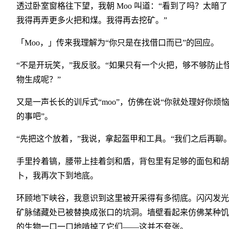
透过卧室窗格往下望，我朝 Moo 叫道：“看到了吗？太暗了
我得再弄更多火把和煤。我得再去挖矿。”
「Moo，」传来我理解为“你只是在找借口而已”的回应。
“不是开玩笑，”我反驳。“如果只有一个火把，够不够防止
物生成呢？”
又是一声长长的训斥式“moo”，仿佛在说“你就处理好你烦
的事吧”。
“先把这个放着，”我说，拿起盔甲和工具。“我们之后再聊。
手里拎着镐，腰带上挂着剑和盾，背包里有足够的面包和胡
卜，我再次下到地底。
环顾地下峡谷，我意识到这里被开采得有多彻底。闪闪发光
矿脉储藏处已被替换成张口的坑洞。墙壁看起来仿佛某种饥
的生物一口一口地啃掉了它们——这并不夸张。