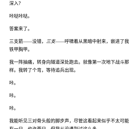
深入？
咔哒咔哒。
答案来了。
三支箭——没错，
三支
——呼啸着从黑暗中射来，嵌进了我
铁甲胸甲。
我一阵抽痛，转身向隧道深处跑去。就像第一次地下战斗那
样。我转了个弯，等待追兵出现。
咔。
咔。
咔。
我能听见三对骨头般的脚步声，尽管这看起来似乎不太可能
有一只，也许两只，但我从没遇到过这么多。