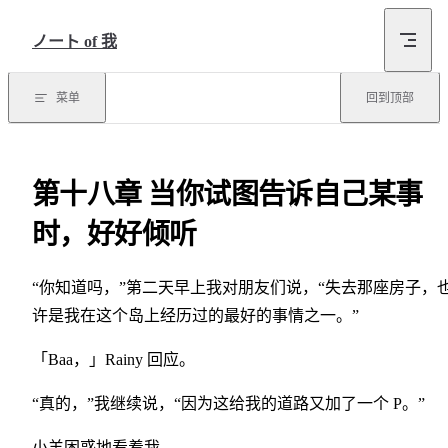
跳转到内容
ノート of 我
菜单
回到顶部
第十八章 当你试图告诉自己某事
时，好好倾听
“你知道吗，”第二天早上我对朋友们说，“失去那座房子，
许是我在这个岛上经历过的最好的事情之一。”
「Baa，」Rainy 回应。
“真的，”我继续说，“因为这给我的道路又加了一个 P。”
小羊困惑地看着我。