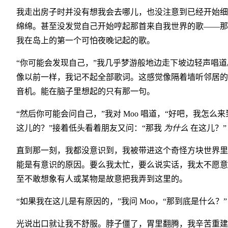
我走出房子时并没有想我会去哪儿，也没注意到已经开始细
绵绵。甚至没发觉自己开始哼起那首来自我世界的歌——那
我在岛上的第一个可怕夜晚记起的歌。
“你可能会发现自己，”我几乎梦游般地边走下坡边轻声唱道
像以前一样，我记不起全部歌词。这感觉像隔着墙听邻居的
音机。能在脑子里想起的只有那一句。
“然后你可能会问自己，”我对 Moo 唱道，“好吧，我怎么来
这儿的？”接着低头看着朋友又问：“那我
为什么
在这儿？”
直到那一刻，我都没意识到，我被带进这个奇怪方块世界里
能是有意识的原因。要么我太忙，要么说实话，我太不愿意
至不敢想象有人或某物是故意把我弄到这里的。
“如果我在这儿是有原因的，”我问 Moo，“那到底是什么？”
光说出口就让我不舒服。脖子僵了，胃里翻腾，我辛苦重建