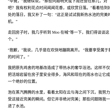
“毕竟，”我继续说，“那些问题明天或下周还会在那儿，对
吧？我有权利花点时间闻闻花香，或欣赏日落。”看着恰到
处的落日，我又补了一句：“这正是试试我新热水池的完美
机。”
走回房子时，我几乎听到 Moo 在喊“等一下，我们得谈谈这
个。”
“抱歉，”我说，几乎是在欢快地蹦跳离开。 “我要享受属于
的时间了。”
我把原先鸡舍的地基改造成了带热水的奢华浴池。这样不仅
把活熔岩留在房子里安全得多，海风和现在的雨水也让它成
一个绝妙的位置。
泡在蒸汽腾腾的水里，看着太阳在云与海之间下沉，我努力
受这接近完美的瞬间。但它并非绝对完美；那些问题随我一
进了水池。