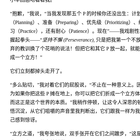
“抱歉，”我说，“当我发现那五个 P 的时候你还没出生：计
（Planning）、准备（Preparing）、优先级（Prioritizing）
习（Practice），还有耐心（Patience）。现在”——我戏剧
握起拳头——“
坚持不懈 (Perseverance),
只是把我第一个不
弃的教训换了个花哨的说法！但把它和其它 P 放一起，就
成一个立方！”
它们立刻都掉头走开了。
“多么贴切，”我对着它们的屁股说，“不止在一种意义上。
为如果你把这些 P 摊在地上，你可以把它们折成一个立方
而这正是这个世界的本质。”我稍作停顿，让这令人深思的
悟沉淀，从它们咀嚼的声音里我判断出，它们跟我一样为我
己感到惊讶。
“立方之道，”我夸张地说，双手张开在它们之间踱步，“这