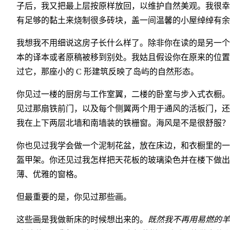
子后，我又把最上层按原样放回，以维护自然美观。我很幸
有足够的黏土来烧制很多砖块，盖一间温馨的小屋绰绰有余
我想我不用细说这房子长什么样了。除非你在读的是另一个
本的译本或者原稿被移到别处。我姑且假设你在原来的位置
过它，那座小的 C 形建筑反映了岛屿的自然形态。
你见过一楼的厨房与工作室翼，二楼的卧室与步入式衣橱。
见过那扇铁前门，以及每个侧翼两个用于通风的活板门，还
我在上下两层北墙和南墙装的铁栅窗。海风是不是很舒服？
你也见过我学会做一个泥制花盆，放在床边，和衣橱里的一
盔甲架。你还见过我怎样把天花板的玻璃染色并在楼下做出
薄、优雅的窗格。
但最重要的是，你见过那些画。
这些画是我做新床的时候想出来的。
既然我不再用易燃的羊