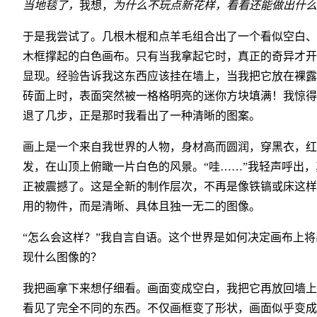
当地毯了，
我想，
为什么不玩点新花样，看看还能做出什么
于是我尝试了。几根木棍和点羊毛组合出了一个看似空白、
木框撑起的白色画布。只有当我拿起它时，真正的奇异才开
显现。经验告诉我这东西应该挂在墙上，当我把它放在裸露
砖面上时，表面突然被一格格明亮的迷你方块填满！我惊得
退了几步，正是那时我看出了一种清晰的图案。
画上是一个来自我世界的人物，身材高而圆润，穿黑衣，红
发，在山顶上俯瞰一片白色的风景。“哇……”我轻声呼出，
正被震撼了。这是全新的制作层次，不再是像铁镐或床这样
用的物件，而是清晰、具体且独一无二的图像。
“怎么会这样？”我自言自语。这个世界是如何决定画布上将
现什么图像的？
我把画拿下来想仔细看。画面变成空白，我把它再放回墙上
看见了完全不同的东西。不仅画框变了形状，画面似乎变成