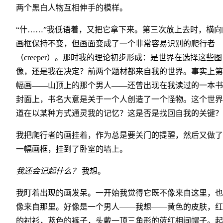
两个黑白人物互相伸手的模样。
“什……”我低语着，又把它拿下来。第三次放上去时，横向
画框保持不变，但画面变成了一个非常容易识别的爬行者
（creeper）。那时我的理论初步形成：是世界在选择这些图
像，还是我在决定？前两个题材都来自我的世界。事实上第
幅画——山顶上的那个男人——还曾出现在我读过的一本书
封面上，书名大意是关于一个人创造了一个怪物。这个世界
道在以某种方式通灵我的记忆？这是否是找回自我的关键？
我把爬行者的画挂着，作为总是要关门的提醒，然后又做了
一幅画框，挂到了卧室的墙上。
我还会记起什么？
我想。
我盯着出现的画发呆。一开始我觉得它既不像来自这里，也
像来自那里。好像是一个男人——我想——黄色的皮肤，红
的衬衫，蓝色的裤子，头戴一顶三角形的蓝红相间帽子。起