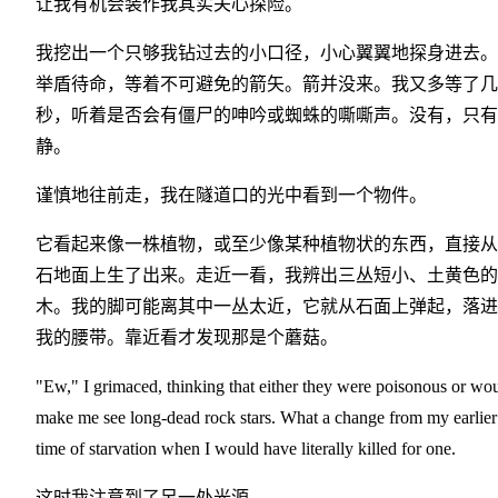
让我有机会装作我其实关心探险。
我挖出一个只够我钻过去的小口径，小心翼翼地探身进去。
举盾待命，等着不可避免的箭矢。箭并没来。我又多等了几
秒，听着是否会有僵尸的呻吟或蜘蛛的嘶嘶声。没有，只有
静。
谨慎地往前走，我在隧道口的光中看到一个物件。
它看起来像一株植物，或至少像某种植物状的东西，直接从
石地面上生了出来。走近一看，我辨出三丛短小、土黄色的
木。我的脚可能离其中一丛太近，它就从石面上弹起，落进
我的腰带。靠近看才发现那是个蘑菇。
"Ew," I grimaced, thinking that either they were poisonous or wo
make me see long-dead rock stars. What a change from my earlier
time of starvation when I would have literally killed for one.
这时我注意到了另一处光源。