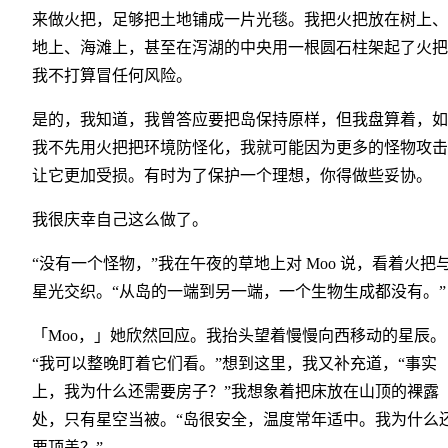
来做火把，足够把土地铺成一片光毯。我把火把放在树上、
地上、海滩上，甚至在泻湖的中央用一根圆石柱架起了火把
我不打算冒任何风险。
是的，我知道，我曾答应要把岛保持原样，但我盘算着，如
我不先用火把把环境防怪化，我就可能因为更多的怪物攻击
让它更加受损。有时为了保护一个理想，你得做些妥协。
我很庆幸自己这么做了。
“没有一个怪物，”我在午夜的草地上对 Moo 说，看着火把
星光交织。“从岛的一端到另一端，一个生物生成都没有。”
「Moo，」她欣然回应。我抬头望着慢慢向西移动的星辰。
“我可以整晚盯着它们看。”想到这里，我又补充道，“事实
上，我为什么还需要房子？”我想象着把床放在山顶的裸露
处，只有星空当被。“岛很安全，温度常年适中。我为什么
要顶盖？”