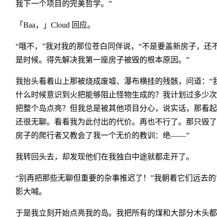
我下一个项目的完美哲学。”
「Baa，」Cloud 回应。
“哦不，”我对我的那位苍白同伴说，“不是要盖新房子，还
是时候。得先解决我第一座房子被毁的根本原因。”
我抬头看着山上那被烧成废墟、瀑布横挂的残骸，问道：“
什么时候意识到火把能够阻止怪物生成的？我计划过多少次
把整个岛点亮？但我总是被其他项目分心，说实话，那看起
还很无聊。看看我为此付出的代价。再也不行了。那只毁了
房子的爬行者又教会了我一个无价的教训：绝——”
我转回头去，却发现他们在我独白中途就都走开了。
“别再把那些无聊但重要的杂事推迟了！”我朝着它们远去的
影大喊。
于是我立刻开始点亮我的岛。我把所有的煤和大部分木头都