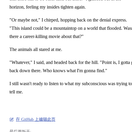
horizon, feeling my insides tighten again.
"Or maybe not," I chirped, hopping back on the denial express.
"This island could be a mountaintop on a world that flooded. Was
there a career-killing movie about that?"
The animals all stared at me.
"Whatever," I said, and headed back for the hill. "Point is, I gotta 
back down there. Who knows what I'm gonna find."
I still wasn't ready to listen to what my subconscious was trying to
tell me.
在 GitHub 上编辑此页
最后更新于: