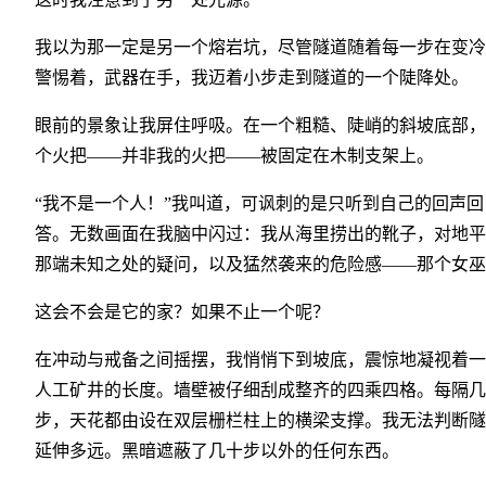
我以为那一定是另一个熔岩坑，尽管隧道随着每一步在变冷
警惕着，武器在手，我迈着小步走到隧道的一个陡降处。
眼前的景象让我屏住呼吸。在一个粗糙、陡峭的斜坡底部，
个火把——并非我的火把——被固定在木制支架上。
“我不是一个人！”我叫道，可讽刺的是只听到自己的回声回
答。无数画面在我脑中闪过：我从海里捞出的靴子，对地平
那端未知之处的疑问，以及猛然袭来的危险感——那个女巫
这会不会是它的家？如果不止一个呢？
在冲动与戒备之间摇摆，我悄悄下到坡底，震惊地凝视着一
人工矿井的长度。墙壁被仔细刮成整齐的四乘四格。每隔几
步，天花都由设在双层栅栏柱上的横梁支撑。我无法判断隧
延伸多远。黑暗遮蔽了几十步以外的任何东西。