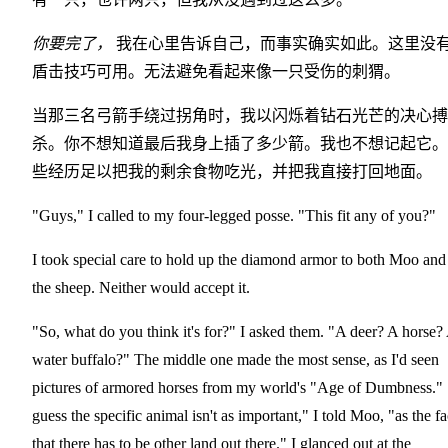
你要完了，
我在心里告诉自己，而事实确实如此。这里没
盾击技巧可用。无法避免看起来像一只受伤的刺猬。
当那三名弓箭手绕过拐角时，我以闪烁着钻石光芒的决心搏
杀。你不想知道最后我身上插了多少箭。我也不想记起它。
些经历足以把我的剩余食物吃光，并把我直接打回地面。
"Guys," I called to my four-legged posse. "This fit any of you?"
I took special care to hold up the diamond armor to both Moo and
the sheep. Neither would accept it.
"So, what do you think it's for?" I asked them. "A deer? A horse?
water buffalo?" The middle one made the most sense, as I'd seen
pictures of armored horses from my world's "Age of Dumbness." 
guess the specific animal isn't as important," I told Moo, "as the fa
that there has to be other land out there." I glanced out at the