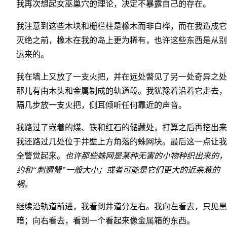
我再次想起女巫巢穴的理论，决定不暴露自己的存在。
我注意到这些木块和栅栏柱是橡木而非白桦，而在我造成它
灭绝之前，橡木在我的岛上更为稀有，也许这些东西是从别
运来的。
我在墙上又放了一支火把，并在远处瞥见了另一处奇异之处
那儿有由木头和金属制成的轨道段。我犹豫着沿着它走去，
隔几步放一支火把，侧耳倾听任何靠近的声音。
我路过了嵌着的煤、铁和红石的储藏处，打算之后再挖出来
我还路过几处位于井壁上方角落的蛛网块。最后这一点让我
全警觉起来。
也许那些蛛网是某种无害的小物种织出来的，
约和“刺猬蟹”一般大小；或者可能是它们更大的近亲惹的
祸。
继续沿轨道前进，我看到井道分左右。我向左看去，只见黑
暗；向右看去，看到一个看起来像金属箱的东西。