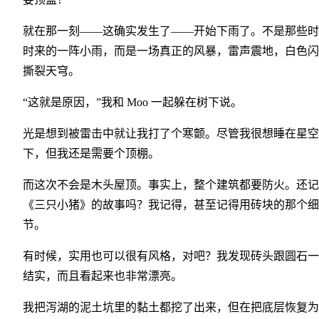
就在那一刻——这确实发生了——开始下雨了。不是那些时
时来的一阵小雨，而是一场真正的风暴，雷声震地，白色闪
撕裂天穹。
“这就是原因，”我和 Moo 一起躲在树下说。
光是想到被雷击中就让我打了个寒颤。尽管我很想睡在星空
下，但我还是需要个顶棚。
而这次不会是木头屋顶。事实上，整个建筑都要防火。还记
《三只小猪》的故事吗？我记得，甚至记得用砖块的那个细
节。
有时候，实用也可以很有风格，对吧？我发现砖头跟圆石一
结实，而且看起来也非常漂亮。
我把泻湖的泥土坑里的黏土都挖了出来，但在把底层恢复为