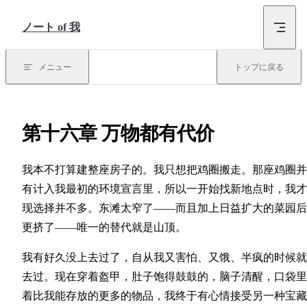
コンテンツにスキップ
ノート of 我
メニュー
トップに戻る
第十六章 万物都有代价
我本不打算建整座房子的。我只想把鸡圈搬走。那座鸡圈并
有计入我最初的环境宣言里，所以一开始找新地点时，我才
现选择并不多。东滩太窄了——而且加上日益扩大的菜园后
更挤了——唯一的替代就是山顶。
我有好久没上去过了，自从我又害怕、又饿、半疯的时候就
去过。现在穿着盔甲，肚子饱得鼓鼓的，脑子清醒，口袋里
着比我能存放的更多的物品，我终于有心情接受另一种宝藏