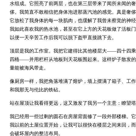
水组成。它照亮了前两层，也在第三层带来了闻所未闻的奢
侈。我简直不敢相信把身体泡进那蒸汽池的感觉。真是奢侈
它放松了我身体的每一块肌肉，也缓解了我曾未察觉的神经
我如此喜欢我的热水池，甚至在它上方的天花板做了活板门
以便一天辛苦工作后我可以脱下盔甲直接跳下去。
顶层是我的工作室。我把它建得比其他楼层大——四十四乘
四格——并用栏杆从地板到天花板围起来。这样炉子散发的
量能被海风带走。
像厨房一样，我把角落堆满了熔炉，墙上摆满了箱子、工作
和我那无与伦比的铁砧。
站在屋顶让我看得更远，这又激发了我另一个主意：瞭望塔
我已经用一些过剩的圆石在房屋背面修了一段外部楼梯。它
我以前的土屋位置开始，让我可以很快在楼层之间来回，而
会破坏屋内的整洁布局。