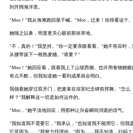
到开阔海洋里。
"Moo！"我从海滩跑回屋子喊。"Moo，过来！你得看这个。
她嗤之以鼻，明显更关心眼前那块草地。
"不，真的！"我坚持。"你一定要亲眼看看。"她不答应时，
从腰带拔下一根熟麦穗。"谁要？"
"Moo！"她回应着，跟着我上了山坡西侧。也许用食物贿赂
有点不酷，但我知道她一看到成果就会明白。
我领着她穿过双开门，把麦束在浴室纪念碑前挥舞。"怎么
样？"我解释这一切是如何运作的。
"Moo，"她平淡地回应，用那种让兴奋瞬间消退的语气。
"我知道我不需要它，"我承认，"也知道我不能用它，但我
它是因为……"我努力找理由。"因为……我不知道，行吗？