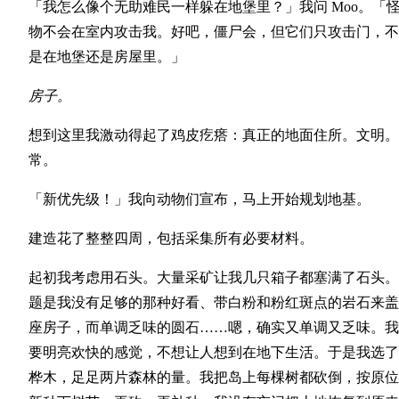
「我怎么像个无助难民一样躲在地堡里？」我问 Moo。「
物不会在室内攻击我。好吧，僵尸会，但它们只攻击门，不
是在地堡还是房屋里。」
房子。
想到这里我激动得起了鸡皮疙瘩：真正的地面住所。文明。
常。
「新优先级！」我向动物们宣布，马上开始规划地基。
建造花了整整四周，包括采集所有必要材料。
起初我考虑用石头。大量采矿让我几只箱子都塞满了石头。
题是我没有足够的那种好看、带白粉和粉红斑点的岩石来盖
座房子，而单调乏味的圆石……嗯，确实又单调又乏味。我
要明亮欢快的感觉，不想让人想到在地下生活。于是我选了
桦木，足足两片森林的量。我把岛上每棵树都砍倒，按原位