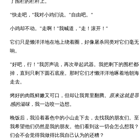
了围栏的栏杆上。
"快走吧，"我对小鸡们说。"自由吧。"
小鸡却不动。"走啊！"我喊道，"走！滚开！"
它们只是懒洋洋地在地上绕着圈，好像屠杀同类对它们毫无
响。
"好吧，行！"我厉声说，再次举起武器。我把剩下的围栏都
掉，直到只剩下圆石底座。那时它们才懒洋洋地啄着地朝海
走去。
烤好的肉既鲜嫩又可口，但却让我胃里翻腾。
原来这就是罪
感的滋味，
我一边咬一边想。
晚饭后，我沿着暮色中的小山走下去，去找我的朋友们。至
我希望他们仍然是我的朋友。他们看到这一切会怎么想我？
们会不会觉得我做得比我自己认为的还糟？