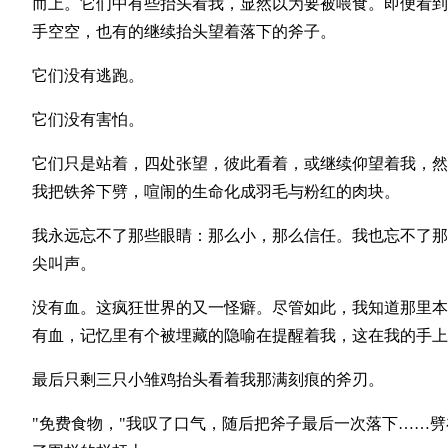
而上。它们中有些抬头看我，显然以为要被喂食。即便看到
手空空，也有的继续抬头望着落下的斧子。
它们没有逃跑。
它们没有害怕。
它们只是站着，四处张望，彼此看着，或继续仰望着我，然
我把铁斧下劈，喧闹的生命化成羽毛与粉红的肉块。
我永远忘不了那些眼睛：那么小，那么信任。我也忘不了那
尖叫声。
没有血。这疯狂世界的又一怪癖。尽管如此，我知道那里本
有血，记忆里有个被埋藏的隐喻在提醒着我，这在我的手上
最后只剩三只小雏鸡抬头看着我那满刻痕的斧刃。
"免费食物，"我叹了口气，随后把斧子最后一次落下……劈