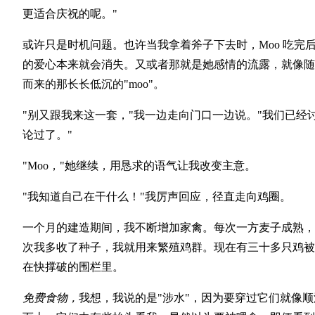
更适合庆祝的呢。"
或许只是时机问题。也许当我拿着斧子下去时，Moo 吃完
的爱心本来就会消失。又或者那就是她感情的流露，就像随
而来的那长长低沉的"moo"。
"别又跟我来这一套，"我一边走向门口一边说。"我们已经
论过了。"
"Moo，"她继续，用恳求的语气让我改变主意。
"我知道自己在干什么！"我厉声回应，径直走向鸡圈。
一个月的建造期间，我不断增加家禽。每次一方麦子成熟，
次我多收了种子，我就用来繁殖鸡群。现在有三十多只鸡被
在快撑破的围栏里。
免费食物，
我想，我说的是"涉水"，因为要穿过它们就像顺