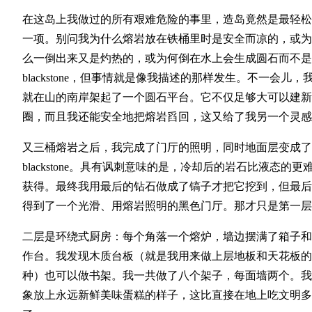
在这岛上我做过的所有艰难危险的事里，造岛竟然是最轻松
一项。别问我为什么熔岩放在铁桶里时是安全而凉的，或为
么一倒出来又是灼热的，或为何倒在水上会生成圆石而不是
blackstone，但事情就是像我描述的那样发生。不一会儿，
就在山的南岸架起了一个圆石平台。它不仅足够大可以建新
圈，而且我还能安全地把熔岩舀回，这又给了我另一个灵感
又三桶熔岩之后，我完成了门厅的照明，同时地面层变成了
blackstone。具有讽刺意味的是，冷却后的岩石比液态的更
获得。最终我用最后的钻石做成了镐子才把它挖到，但最后
得到了一个光滑、用熔岩照明的黑色门厅。那才只是第一层
二层是环绕式厨房：每个角落一个熔炉，墙边摆满了箱子和
作台。我发现木质台板（就是我用来做上层地板和天花板的
种）也可以做书架。我一共做了八个架子，每面墙两个。我
象放上永远新鲜美味蛋糕的样子，这比直接在地上吃文明多