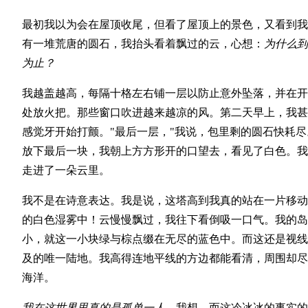
最初我以为会在屋顶收尾，但看了屋顶上的景色，又看到我
有一堆荒唐的圆石，我抬头看着飘过的云，心想：
为什么到
为止？
我越盖越高，每隔十格左右铺一层以防止意外坠落，并在开
处放火把。那些窗口吹进越来越凉的风。第二天早上，我甚
感觉牙开始打颤。"最后一层，"我说，包里剩的圆石快耗尽
放下最后一块，我朝上方方形开的口望去，看见了白色。我
走进了一朵云里。
我不是在诗意表达。我是说，这塔高到我真的站在一片移动
的白色湿雾中！云慢慢飘过，我往下看倒吸一口气。我的岛
小，就这一小块绿与棕点缀在无尽的蓝色中。而这还是视线
及的唯一陆地。我高得连地平线的方边都能看清，周围却尽
海洋。
我在这世界里真的是孤单一人，
我想，而这冷冰冰的事实的