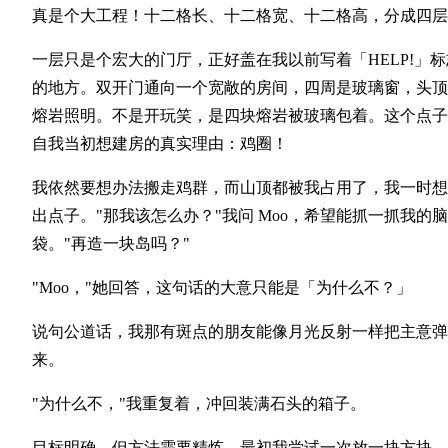
真是个大工程！十二格长、十二格宽、十二格高，分成四层
一层只是个宏大的门厅，正好盖在我以前写着「HELP!」标
的地方。双开门通向一个宽敞的房间，四周是玻璃窗，头顶
熔岩照明。不是开玩笑，是四块熔岩被玻璃包着。这个点子
自我当初想建房的真实理由：鸡圈！
我依然要想办法搬走鸡群，而山顶都被我占用了，我一时想
出点子。"那我该怎么办？"我问 Moo，希望能抓一抓我的脑
袋。"再造一块岛吗？"
"Moo，"她回答，这句话的大意只能是「为什么不？」
说句公道话，我那有斑点的朋友能像月光反射一样把主意弹
来。
"为什么不，"我重复着，冲回装满石头的箱子。
目标明确，但方法需要精炼。最初我尝试一次放一块方块，