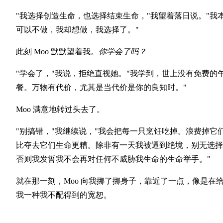
"我选择创造生命，也选择结束生命，"我望着落日说。"我
可以不做，我却想做，我选择了。"
此刻 Moo 默默望着我。
你学会了吗？
"学会了，"我说，拒绝直视她。"我学到，世上没有免费的
餐。万物有代价，尤其是当代价是你的良知时。"
Moo 满意地转过头去了。
"别搞错，"我继续说，"我会把每一只烹饪吃掉。浪费掉它
比夺去它们生命更糟。除非有一天我被逼到绝境，别无选择
否则我发誓我不会再对任何不威胁我生命的生命举手。"
就在那一刻，Moo 向我挪了挪身子，靠近了一点，像是在
我一种我不配得到的宽恕。