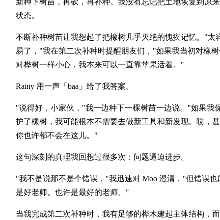
新种下树苗，再砍，再补种。我没有忘记把土地恢复到原来
状态。
不断补种树苗让我想起了把橡树几乎灭绝的愧疚记忆。"太
易了，"我在第二次补种时提醒朋友们，"如果我当初对橡树
对桦树一样小心，我本来可以一直靠苹果活着。"
Rainy 用一声「baa」给了我答案。
"说得好，小家伙，"我一边种下一棵树苗一边说。"如果我
护了橡树，我可能根本不需要去做新工具和新发现。哎，甚
你也许都不会在这儿。"
这句深刻的真理我回想过很多次：问题逼迫进步。
"我不是说那不是个错误，"我迅速对 Moo 澄清，"但错误也
是好老师。也许是最好的老师。"
当我完成第二次补种时，我有足够的桦木建起主体结构，而