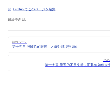
GitHub でこのページを編集
最終更新日:
Pager
前のページ
第十五章 照顾你的环境，才能让环境照顾你
次の
第十七章 重要的不是失败，而是你如何走