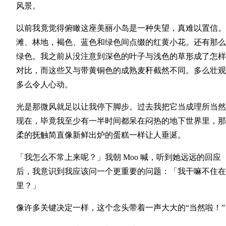
风景。
以前我竟觉得俯瞰这座美丽小岛是一种失望，真难以置信。
滩、林地，褐色、蓝色和绿色间点缀的红黄小花。还有那么
绿色。我之前从没注意到深色的叶子与浅色的草形成了怎样
对比，而这些又与带黄铜色的成熟麦秆截然不同。多么壮观
多么令人心动。
光是那微风就足以让我停下脚步。过去我把它当成理所当然
现在，毕竟我至少有一半时间都呆在闷热的地下世界里，那
柔的抚触简直像新鲜出炉的蛋糕一样让人垂涎。
「我怎么不常上来呢？」我朝 Moo 喊，听到她远远的回应
后，我意识到我应该问一个更重要的问题：「我干嘛不住在
里？」
像许多关键决定一样，这个念头带着一声大大的“当然啦！”