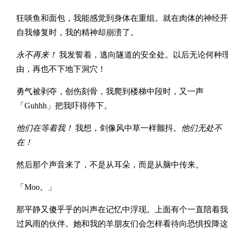
狂啖鱼和面包，我能感觉到身体在重组。就在肉体的神经开
自我修复时，我的精神却崩溃了。
永不再来！
我发誓着，逃向隧道的安全处。以后无论何种
由，再也不下地下洞穴！
勇气被剥夺，创伤刻骨，我爬到楼梯中段时，又一声
「Guhhh」把我吓得停下。
他们在等着我！
我想，剑像风中草一样颤抖。
他们无处不
在！
然后那个声音来了，不是从耳朵，而是从脑中传来。
「Moo。」
那平静又傻乎乎的叫声在记忆中浮现。上面有个一直陪着我
过风雨的伙伴。她和我的羊朋友们会怎样看待向恐惧投降这