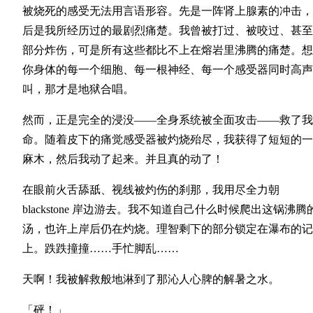
被烧死的感受无法用言语形容。先是一阵肾上腺素的冲击，
后是我所经历过的最剧烈痛楚。我曾被打过、被咬过、甚至
部分炸伤，可是所有这些都比不上在熔岩里沸腾的痛楚。想
你身体的每一个细胞、每一根神经、每一个感受器同时高声
叫，那才是地狱合唱。
然而，正是完全的浸没——全身系统被全面攻击——救了我
命。随着皮下的痛觉感受器被灼烧殆尽，我获得了短短的一
麻木，然后我动了起来。并且真的动了！
在眼前火舌舔舐、视线被灼伤的刹那，我用尽全力朝
blackstone 岸边游去。我不知道自己什么时候爬出这锅沸腾
汤，也许上岸后仍在灼烧。理智剩下的部分锁定在瀑布的记
上。跌跌撞撞……手忙脚乱……
天啊！我被解救般地淋到了那沁人心脾的解暑之水。
「砰！」