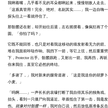
我咧着嘴，几乎看不见的耳朵都咧起来，慢慢朝敌人走去。
「这盾真管用！完全、绝对、名副其实……」我一边自嗨一
探头往上一看就停住了。
那骷髅还在射，却开始往后退，左右摇摆着，像疯狂画了个
圆。「你怕了吗？」
它既不能回答，也只是对着我这移动的墙发射着无力的箭。
堆在我面前咔哒作响。我挡下一箭，等它上弦，然后重重劈
下，Protector 出手。骷髅踉跄，又射出一箭。我再挡，再斩
你来我往，直至它必然的终结。
「多谢了，」我对新来的腿骨道谢，「这是我送你的胡萝卜
小麦。」
「呜啊……」一声长长的哀嚎打断了我自得其乐的独角戏。
抬头，看到一只僵尸向我逼近。举盾抵住了第一击，我毫发
伤。
就像对付骷髅一样，
我对自己说，然后放低盾准备反击