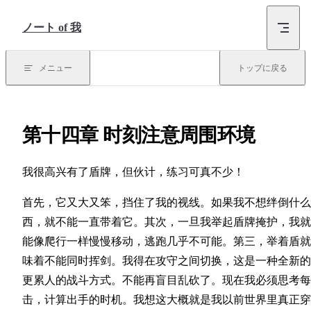
コンテンツにスキップ
ノート of 我
メニュー
トップに戻る
第十四章 时刻注意周围环境
我很高兴有了盾牌，但伙计，练习可真不少！
首先，它又大又笨，挡住了我的视线。如果我不想绊倒什么
西，就不能一直带着它。其次，一旦我举起盾牌掩护，我就
能像爬行一样慢慢移动，逃跑几乎不可能。第三，举着盾就
味着不能同时挥剑。我得在攻守之间切换，这是一种全新的
更累人的战斗方式。不能再盲目乱砍了。现在我必须思考每
击，计算出手的时机。我想这大概就是我以前世界里真正穿