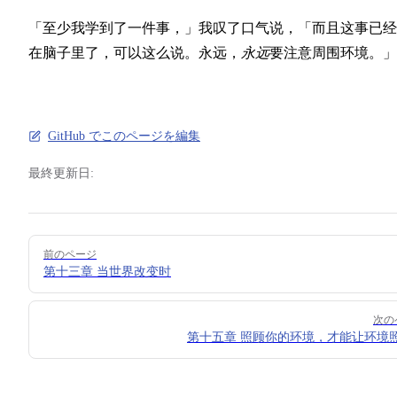
「至少我学到了一件事，」我叹了口气说，「而且这事已经
在脑子里了，可以这么说。永远，
永远
要注意周围环境。」
GitHub でこのページを編集
最終更新日:
Pager
前のページ
第十三章 当世界改变时
次の
第十五章 照顾你的环境，才能让环境