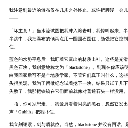
我注意到最近的瀑布仅在几步之外终止。或许把脚浸一会儿
——
「坏主意！」当水流试图把我冲入熔岩时，我惊叫起来。半
半跳中，我把瀑布的倾泻点用一圈圆石围住，勉强把它控制
住。
蓝色的水势平息后，我盯着它露出的材质出神。这些是光滑
黑色石块，我创意地称之为「blackstone」。到现在你应该
白我回家后可不是个地质学家。不管它们真正叫什么，这些
头很美观。我为了留做纪念试着挖下一块。结果只试了几下
失败了，我那把铁镐在它们面前就像对普通石头一样没用。
「唔，你可别想走。」我耸肩看着闪亮的黑石，忽然它发出
声「Guhhh」把我吓住。
我立刻绷紧，剑与盾就位。当然，blackstone 并没有回话。