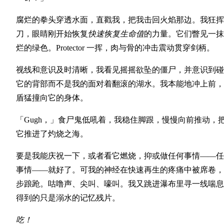
腐烂的拳头穿透水面，直戳我，把我击回火焰那边。我狂挥
刀，眼睛刚开始恢复
快速恢复生命值
的力量。它们瞥见一抹
烂的绿色。Protector 一挥，肉与骨的冲击震动贯穿剑柄。
视线和意识及时清晰，我看见摇摇欲坠的僵尸，并意识到碰
它的背部而不是我的面对着翻滚的湖水。我本能地冲上前，
盾猛撞向它的身体。
「Gugh，」食尸鬼低吼着，我稳住脚跟，慢慢向前推动，
它推进了灼烧之海。
要是我能庆祝一下，或者看它燃烧，抑或做任何事情——任
事情——就好了。可我的神经在快速再生的疼痛中被席卷，
步踉跄。咕噜声、尖叫、嚎叫。我又跳进瀑布里寻一线喘息
得到的只是溺水的记忆残片。
吃！