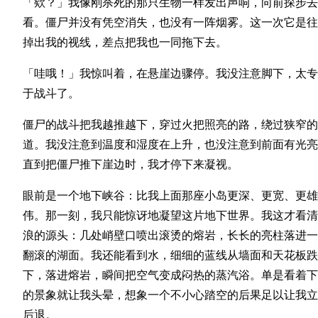
「欸？」我像刚杀死的那只生物一样发出声响，向前探步去
看。僵尸并没有凭空消失，也没有一阵烟雾。这一次它是往
掉出我的视线，差点把我也一同拖下去。
「哇哦！」我惊叫着，在悬崖边骤停。我没注意脚下，太专
于战斗了。
僵尸的战斗把我越推越下，穿过火把照亮的路，绕过狭窄的
道。我没注意到温度和湿度在上升，也没注意到前面有光亮
直到把僵尸推下崖边时，我才停下来凝视。
眼前是一个地下峡谷：比我上面那座小岛更深、更宽、更雄
伟。那一刻，我只能惊讶地凝望这片地下世界。我这才看清
浪的源头：几处峭壁口喷出滚烫的熔岩，长长的亮柱落进一
翻滚的湖面。我还能看到水，细细的蓝线从墙面和天花板跌
下，落进熔岩，瞬间把空气变成闷热的蒸汽浴。单是看着下
的景象就让我头晕，想象一个不小心踏空的后果足以让我立
后退。