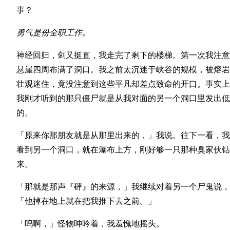
事？
勇气是份全职工作。
神经回归，剑又挺直，我走完了剩下的楼梯。第一次我注意
悬崖四周布满了洞口。我之前太沉迷于峡谷的规模，被熔岩
壮观迷住，竟没注意到这些平凡却差点致命的开口。事实上
我刚才听到的那只僵尸就是从我对面的另一个洞口里发出低
的。
「原来你那朋友就是从那里出来的，」我说。往下一看，我
看到另一个洞口，就在瀑布上方，刚好够一只那种臭家伙钻
来。
「那就是那声『砰』的来源，」我继续对着另一个尸鬼说，
「他掉在地上就在把我推下去之前。」
「呜啊，」怪物呻吟着，我羞愧地摇头。