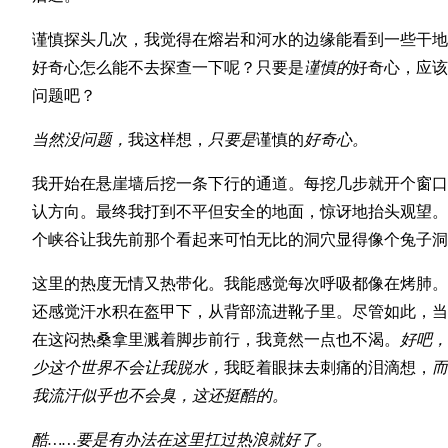
谨慎探头几次，我觉得在熔岩和河水的边缘能看到一些干地
好奇心怎么能不去探查一下呢？只要是
谨慎的
好奇心，应该
问题吧？
当然没问题，
我这样想，
只要是
谨慎的
好奇心。
我开始在悬崖墙后挖一条下行的通道。每挖几步就开个窗口
认方向。最终我打到不平但安全的地面，惊讶地抬头观望。
个峡谷让我先前那个看起来可怕无比的洞穴显得像个兔子洞
这里的热度无情又热带化。我能感觉每次呼吸都像在烤肺。
还感觉汗水积在盔甲下，从背部流进靴子里。尽管如此，当
在这闷热桑拿里溅着脚步前行，我竟然一点也不渴。
好吧，
少这个世界不会让我脱水，
我眨着眼抹去刺痛的泪滴想，
而
我流汗似乎也不会臭，这还挺酷的。
酷……要是有办法在这里扛过热浪就好了。