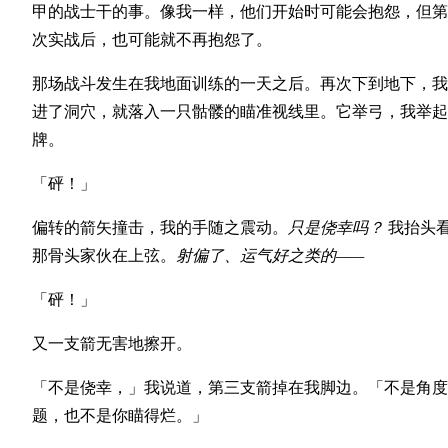
甲的战士干的事。像我一样，他们开始时可能会抱怨，但第
次实战后，也可能就不再抱怨了。
那场战斗发生在我地面训练的一天之后。再次下到地下，我
进了洞穴，就落入一只骷髅的瞄准视线里。它举弓，我举起
牌。
「砰！」
偏转的箭矢撞击，我的手随之震动。
只是侥幸吗？
我抬头
那骨头家伙在上弦。
射偏了、运气好之类的——
「砰！」
又一支箭无害地擦开。
「不是侥幸，」我说道，第三支箭掉在我脚边。「不是角度
题，也不是你瞄得烂。」