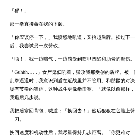
「砰！」
那一拳直接轰在我的下颌。
「你应该停一下，」我愤怒地吼道，又抬起盾牌。挨过下一
后，我尝试另一次劈砍。
「唔！」我一边喘气，一边感受到盔甲凹陷和肋骨的瘀伤。
「Guhhh……」食尸鬼低吼着，猛攻我那受创的盾牌。被一
乱拳逼退时，我意识到盾在近战里并不管用。和骷髅的对决
场有节奏的舞蹈，这种战斗更像拳击赛。「就像以前那样，
我退后几步说。
我把盾塞回背包，喊道：「换回去！」然后狠狠在它脸上劈
一刀。
换回速度和机动性后，我尽量保持几步距离。「你更难对