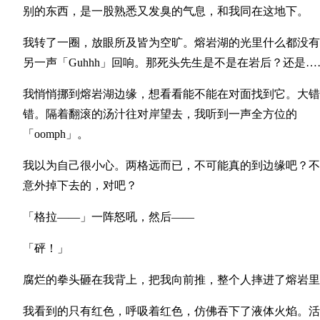
别的东西，是一股熟悉又发臭的气息，和我同在这地下。
我转了一圈，放眼所及皆为空旷。熔岩湖的光里什么都没有
另一声「Guhhh」回响。那死头先生是不是在岩后？还是…
我悄悄挪到熔岩湖边缘，想看看能不能在对面找到它。大错
错。隔着翻滚的汤汁往对岸望去，我听到一声全方位的
「oomph」。
我以为自己很小心。两格远而已，不可能真的到边缘吧？不
意外掉下去的，对吧？
「格拉——」一阵怒吼，然后——
「砰！」
腐烂的拳头砸在我背上，把我向前推，整个人摔进了熔岩里
我看到的只有红色，呼吸着红色，仿佛吞下了液体火焰。活