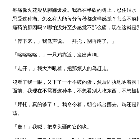
疼痛像火花般从脚踝爆发。我靠在半砍的树上，忍住泪水
忍受这种痛。怎么有人能每分每秒都这样感觉？怎么不疯
痛药的原因吗？哪怕没好至少感觉不那么痛，现在这就是
「停下来，」我低声说。「拜托，别再疼了。」
「咯咯咯咯，」一只鸡靠近，发出声响。
「走开，」我大声吼着，把那烦人的鸟赶走。
鸡看了我一眼，又下了一个不破的蛋，然后固执地啄着脚
面前。我现在不需要这种事，不想看别人吃东西，不想被
「拜托，真的够了！」我命令着，朝合成台挪去。鸡还是
荡。
「走！」我喊，把拳头砸向它的喙。