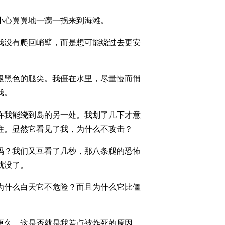
小心翼翼地一瘸一拐来到海滩。
我没有爬回峭壁，而是想可能绕过去更安
根黑色的腿尖。我僵在水里，尽量慢而悄
我。
许我能绕到岛的另一处。我划了几下才意
住。显然它看见了我，为什么不攻击？
吗？我们又互看了几秒，那八条腿的恐怖
就没了。
为什么白天它不危险？而且为什么它比僵
更久，这是否就是我差点被炸死的原因。