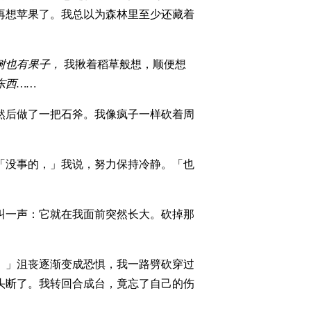
再想苹果了。我总以为森林里至少还藏着
树也有果子，
我揪着稻草般想，顺便想
东西……
然后做了一把石斧。我像疯子一样砍着周
「没事的，」我说，努力保持冷静。「也
叫一声：它就在我面前突然长大。砍掉那
。」沮丧逐渐变成恐惧，我一路劈砍穿过
头断了。我转回合成台，竟忘了自己的伤