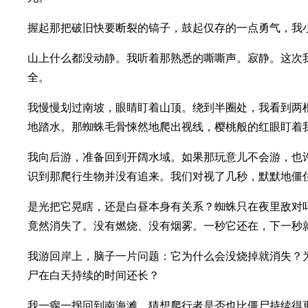
握起那把破旧快要断裂的镐子，鼓起仅存的一点勇气，我
山上什么都没动静。我听着那熟悉的嘶嘶声。寂静。这次
全。
我慢慢划过南坡，眼睛盯着山顶。绕到半圈处，我看到两
地踏水。那蜘蛛毛骨悚然地爬出视线，樱桃般的红眼盯着
我向后游，准备回到开阔水域。如果那玩意儿不会游，也
识到那爬行生物并没有追来。我们对视了几秒，默默地僵
是光把它晃瞎，还是白昼本身有关系？蜘蛛只在夜里敌对
竟然消失了。没有燃烧、没有烟雾。一秒它还在，下一秒
我游回岸上，脑子一片问题：它为什么会没烧掉就消失？
尸在白天持续的时间还长？
我一瘸一拐回到南海滩，猜想爬行者是否也比僵尸持续得