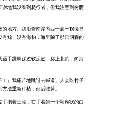
天谢地我没看到爬行者，但我注意到树荫
物的地方。我沿着南岸向西一瘸一拐搜寻
没有鲸、没有海豹，海里除了那只阴森的
我蹑手蹑脚踩过软泥底，爬上北爪，向海
子！』我痛苦地跳过去喊道。人会吃竹子
到方法重新种植，然后吃笋。
左手抱着三段，右手看到一个颗粒状的白