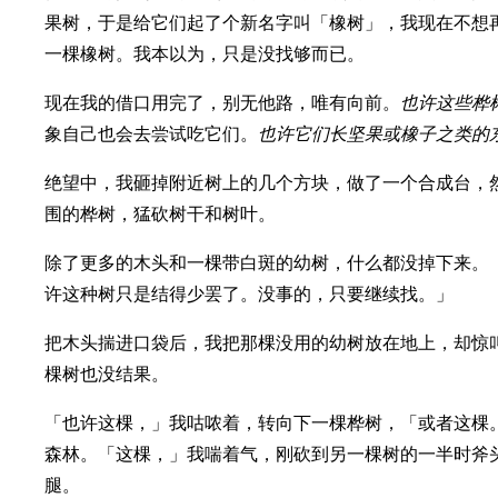
果树，于是给它们起了个新名字叫「橡树」，我现在不想
一棵橡树。我本以为，只是没找够而已。
现在我的借口用完了，别无他路，唯有向前。
也许这些桦
象自己也会去尝试吃它们。
也许它们长坚果或橡子之类的
绝望中，我砸掉附近树上的几个方块，做了一个合成台，
围的桦树，猛砍树干和树叶。
除了更多的木头和一棵带白斑的幼树，什么都没掉下来。
许这种树只是结得少罢了。没事的，只要继续找。」
把木头揣进口袋后，我把那棵没用的幼树放在地上，却惊
棵树也没结果。
「也许这棵，」我咕哝着，转向下一棵桦树，「或者这棵
森林。「这棵，」我喘着气，刚砍到另一棵树的一半时斧
腿。