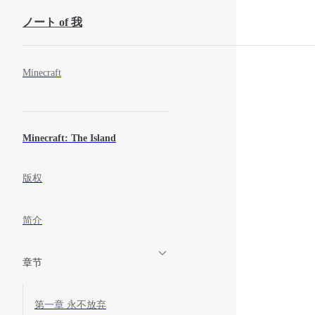
ノート of 我
コンテンツにスキップ
Sidebar Navigation
Minecraft
Minecraft: The Island
版权
简介
章节
第一章 永不放弃