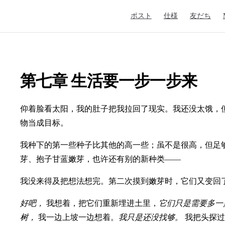
Main Navigation
ポスト
仕様
友だち
第七章 生活要一步一步来
仰着脸看太阳，我的肚子把我拉回了现实。我还没太饿，
物当成目标。
我种下的第一些种子比其他的高一些；虽不是很高，但足
芽、抱子甘蓝嫩芽，也许还有别的新种类——
我没来得及把想法想完。第二次摸到嫩芽时，它们又变回
好吧，
我想着，把它们重新埋进土里，
它们只是需要多一
树，
我一边上坡一边想着。
我只是还没找够。
我把头探过