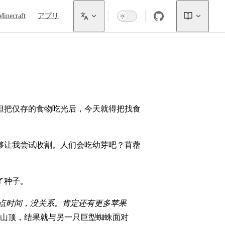
Minecraft
アプリ
但把仅存的食物吃光后，今天就得把找食
够让我尝试收割。人们会吃幼芽吧？苜蓿
了种子。
点时间，没关系。肯定还有更多苹果
山顶，结果就与另一只巨型蜘蛛面对