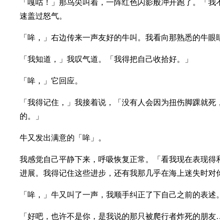
「嘎咕！」那鸟尖叫着，一阵红色闪影般冲开跑了。「我
速盖过怒气。
「哞，」右边传来一声友好的牛叫。我看向那熟悉的牛眼
「我知道，」我叹气道。「我得把自己收拾好。」
「哞，」它回应。
「我得记住，」我接着说，「没有人会因为扭伤脚踝就死
的。」
牛又发出满意的「哞」。
我感觉自己平静下来，呼吸恢复正常。「看我现在表现得
进展。我得记住这些进步，还有我那几乎在海上迷失时对
「哞，」牛又叫了一声，我顺手纠正了下自己之前的表述
「好吧，也许不是你，是我说的那只被爬行者炸死的朋友