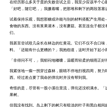
在经历那么多关于蛋的失败尝试之后，我至少应该半个心
「好吧，随它吧，」我撅着嘴，把那堆和剩下的两段茎塞
试着保持乐观，我想那糖或许能与别的材料搭配产生用处
食物的东西。没有浆果灌木，没有蘑菇。甚至连虫子都没
们。
我甚至尝试咬几朵长在林边的红黄花。它们不仅不合口味
料。「还能有什么更糟的？」我抱怨道，这时开始下起小
「非得问不可，」我郁闷地嘟囔，温暖而轻柔的细雨正好
我紧张地一瘸一拐穿过森林，眼睛不停地扫视四周，努力
西。经过差点要了我命的弹坑时并没有帮到我。
奇怪的是，尽管有一股小溪往里流，弹坑还没积满水。「
果树。
但我没有找到。岛上剩下的树只有暗淡的叶子和黑白相间