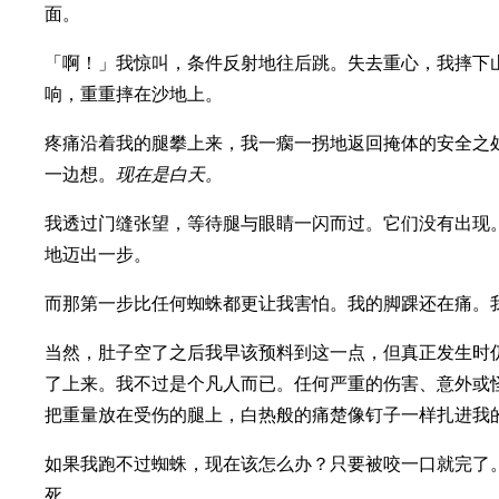
面。
「啊！」我惊叫，条件反射地往后跳。失去重心，我摔下
响，重重摔在沙地上。
疼痛沿着我的腿攀上来，我一瘸一拐地返回掩体的安全之
一边想。
现在是白天。
我透过门缝张望，等待腿与眼睛一闪而过。它们没有出现
地迈出一步。
而那第一步比任何蜘蛛都更让我害怕。我的脚踝还在痛。
当然，肚子空了之后我早该预料到这一点，但真正发生时
了上来。我不过是个凡人而已。任何严重的伤害、意外或
把重量放在受伤的腿上，白热般的痛楚像钉子一样扎进我
如果我跑不过蜘蛛，现在该怎么办？只要被咬一口就完了
死。