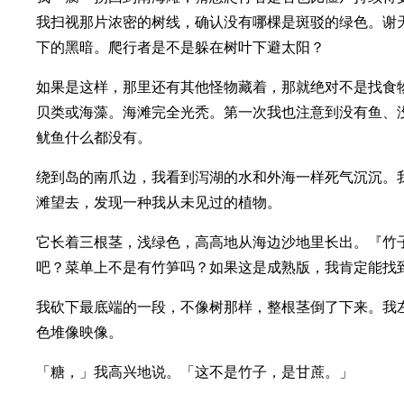
我扫视那片浓密的树线，确认没有哪棵是斑驳的绿色。谢
下的黑暗。爬行者是不是躲在树叶下避太阳？
如果是这样，那里还有其他怪物藏着，那就绝对不是找食
贝类或海藻。海滩完全光秃。第一次我也注意到没有鱼、
鱿鱼什么都没有。
绕到岛的南爪边，我看到泻湖的水和外海一样死气沉沉。
滩望去，发现一种我从未见过的植物。
它长着三根茎，浅绿色，高高地从海边沙地里长出。『竹
吧？菜单上不是有竹笋吗？如果这是成熟版，我肯定能找
我砍下最底端的一段，不像树那样，整根茎倒了下来。我
色堆像映像。
「糖，」我高兴地说。「这不是竹子，是甘蔗。」