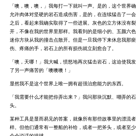
「噢，噢，噢，」我每打一下就叫一声。是的，这个世界确
允许肉体对坚硬的岩石造成伤害，是的，在连续猛击了一会
之后，看起来我确实取得了一些进展。灰色的立方体没有裂
开，不像在我的世界里那样。我看到的是细小的、五颜六色
迷你方块从我的撞击点散开。但是一旦我停下来休息我那瘀
伤、疼痛的手，岩石上的所有损伤就立刻愈合了。
「噢，天哪！」我大喊，愤怒地再次猛击岩石，这迫使我发
了另一声痛苦的「噢噢噢！」
显然我不是这个世界上唯一拥有超强治愈能力的东西。
「我需要什么才能把你弄出来？」我问那块沉默、嘲弄的石
头。
某种工具是显而易见的答案，就像所有那些故事里的漂流者
样。但他们通常有一整船的补给，或者一把斧头，或者至少
个会说话的排球。