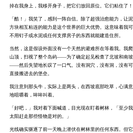
掉在我身上，我移开身子，把它们放回原位。它们粘住了！
「酷！」我笑了，感到一阵自信。除了超强治愈能力，让泥
方块相互粘连的能力是这个世界的巨大优势。这意味着我可
不用钉子或水泥或任何支撑房子的东西就能建造住所。
当然，这是假设外面没有一个天然的避难所在等着我。我爬
山顶，扫视了整个岛屿——为了确定起见检查了北坡和南坡
——然后失望地长叹了一口气。没有洞穴，没有洞，没有可
直接搬进去的堡垒。
我注意到那头牛，实际上是两头，在西坡底部吃草，心满意
地咀嚼着，哞哞叫着。
「好吧，」我对着下面喊道，目光现在盯着树林，「至少我
太阳赶走那些怪物是对的。」
光线确实驱逐了前一天晚上潜伏在树林里的任何东西。但它