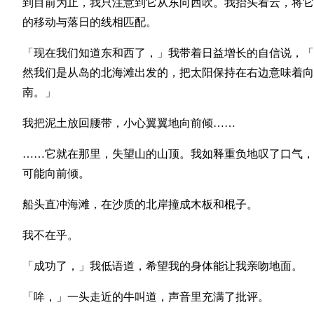
到目前为止，我只注意到它从东向西吹。我抬头看云，将它
的移动与落日的线相匹配。
「现在我们知道东和西了，」我带着日益增长的自信说，「
然我们是从岛的北海滩出发的，把太阳保持在右边意味着向
南。」
我把泥土放回腰带，小心翼翼地向前倾……
……它就在那里，失望山的山顶。我如释重负地叹了口气，
可能向前倾。
船头直冲海滩，在沙质的北岸撞成木板和棍子。
我不在乎。
「成功了，」我低语道，希望我的身体能让我亲吻地面。
「哞，」一头走近的牛叫道，声音里充满了批评。