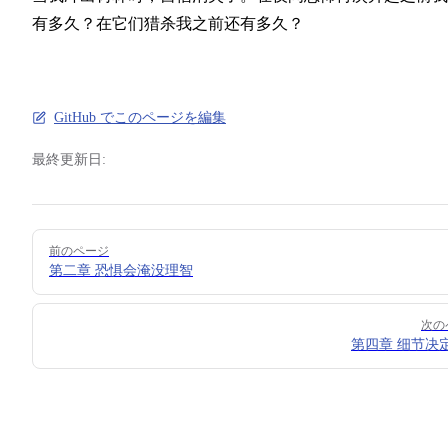
有多久？在它们猎杀我之前还有多久？
GitHub でこのページを編集
最終更新日:
Pager
前のページ
第二章 恐惧会淹没理智
次の
第四章 细节决