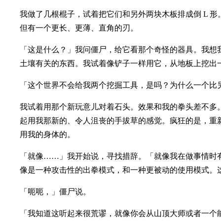
我做了几根棍子，试着把它们和另外两块木板排成倒 L 
但有一个更长、更薄、直角的刃。
「这是什么？」我问僵尸，给它看那个奇怪的器具。我想
土壤有关的东西。我试着像铲子一样用它，从地板上挖出
「这个世界不会给我两个挖掘工具，是吗？为什么一个比
我试着用那个新玩意儿对着石头。效果和我的拳头差不多
起用我那新的、令人沮丧的手拔草的感觉。疯狂的是，重
用我的身体的。
「就像……」我开始说，寻找措辞。「就像我在做事情时
像是一种攻击性的出拳模式，和一种更被动的使用模式。
「呃呃，」僵尸说。
「我知道这听起来很荒谬，就像你会从山顶大师或者一个