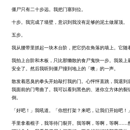
僵尸只有二十步远。我把门塞到位。
十步。我完成了墙壁，意识到我没有足够的泥土做屋顶。
五步。
我从腰带里抓起一块木台阶，把它扔在角落的墙上。它随
我拍上台阶和木板，只比那懒散的食尸鬼快一步。我装上
安全了。然后我听到僵尸撞到地上的「噢」的一声。
散发着恶臭的拳头开始敲打我的门。心怦怦直跳，我退到
我面前的门弯曲了。我可以看到黑色的、迷你立方体的裂
倒。
「好吧！」我吼道。「你想打架？来吧，让我们开始吧！
手里拿着棍子，我等待门裂开。我等啊，等啊，等啊……