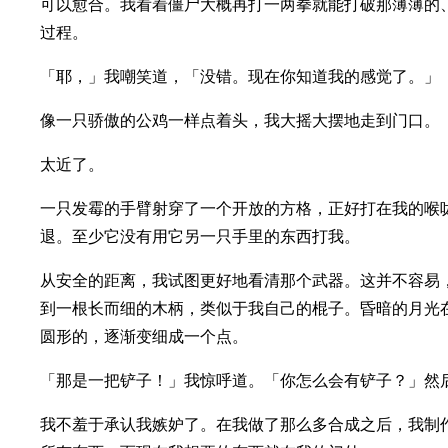
可以愈合。我看着僵尸大概再打一两拳就能打破那薄薄的
过程。
「耶，」我嘲笑道，「没错。现在你知道我的感觉了。」
像一只骄傲的公鸡一样点着头，我大摇大摆地走到门口。
太近了。
一只发霉的手臂射穿了一个开放的方格，正好打在我的喉
退。至少它没有用它另一只手里的东西打我。
从安全的距离，我试图更好地看清那个武器。这并不容易
到一根长而细的木柄，类似于我自己的棍子。昏暗的月光
圆形的，逐渐变细成一个点。
「那是一把铲子！」我惊呼道。「你怎么会有铲子？」然
我不羞于承认我嫉妒了。在我做了那么多合成之后，我制