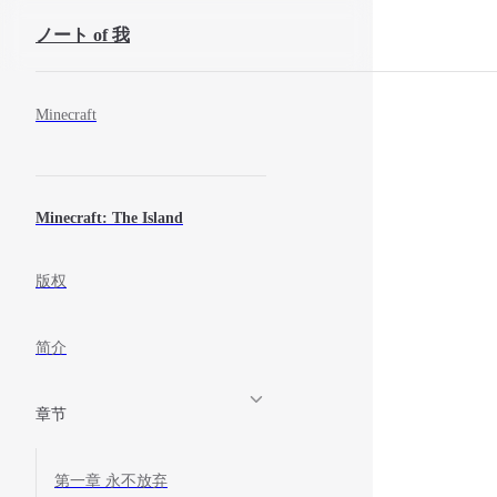
ノート of 我
コンテンツにスキップ
Sidebar Navigation
Minecraft
Minecraft: The Island
版权
简介
章节
第一章 永不放弃