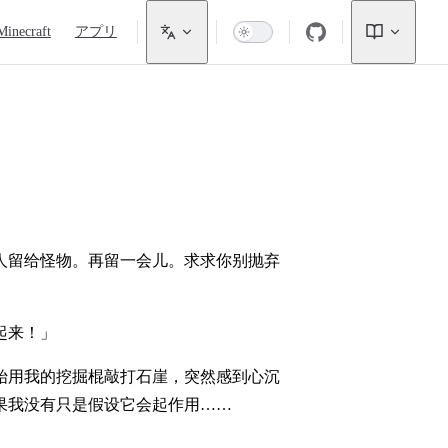
Minecraft
アプリ
人留给怪物。再留一会儿。求求你别抛弃
起来！」
始用我的挖掘棍敲打石崖，突然感到心沉
果我没有只是假设它会起作用……