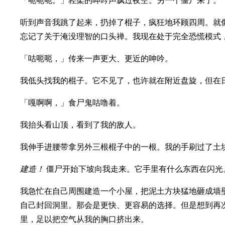
「呃呃呃。」轻柔的呻吟声飘过夜空。另一个僵尸来了。
听到声音我跳了起来，扔掉了棍子，疯狂地环顾四周。就
忘记了关于淹没理智的口头禅。我现在处于完全恐慌模式
「咕呃呃，」传来一声更大、更近的呻吟。
我低头找我的棍子。它不见了，也许就在附近盘旋，但在
「嘎啊啊，」食尸鬼咕噜着。
我抬头看山顶，看到了我的敌人。
我伸手进腰带拿另外三根棍子中的一根。我的手刷过了土
建造！
僵尸开始下坡向我走来。它手里有什么东西在闪光
我急忙在自己周围建造一个小屋，把泥土方块猛地砸成墙
自己封回洞里。那会是更快、更容易的选择。但是想到再
里，足以把空气从我的胸口挤出来。