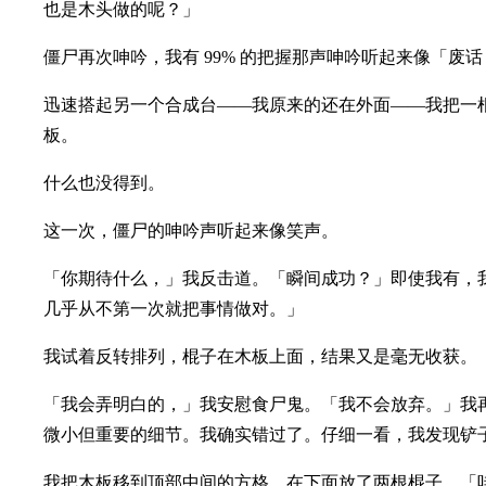
也是木头做的呢？」
僵尸再次呻吟，我有 99% 的把握那声呻吟听起来像「废话
迅速搭起另一个合成台——我原来的还在外面——我把一
板。
什么也没得到。
这一次，僵尸的呻吟声听起来像笑声。
「你期待什么，」我反击道。「瞬间成功？」即使我有，
几乎从不第一次就把事情做对。」
我试着反转排列，棍子在木板上面，结果又是毫无收获。
「我会弄明白的，」我安慰食尸鬼。「我不会放弃。」我
微小但重要的细节。我确实错过了。仔细一看，我发现铲
我把木板移到顶部中间的方格，在下面放了两根棍子。「