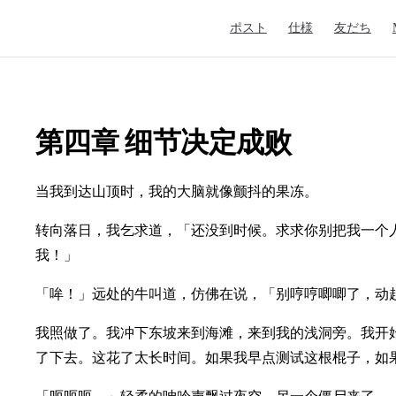
Main Navigation
ポスト
仕様
友だち
第四章 细节决定成败
当我到达山顶时，我的大脑就像颤抖的果冻。
转向落日，我乞求道，「还没到时候。求求你别把我一个
我！」
「哞！」远处的牛叫道，仿佛在说，「别哼哼唧唧了，动
我照做了。我冲下东坡来到海滩，来到我的浅洞旁。我开
了下去。这花了太长时间。如果我早点测试这根棍子，如