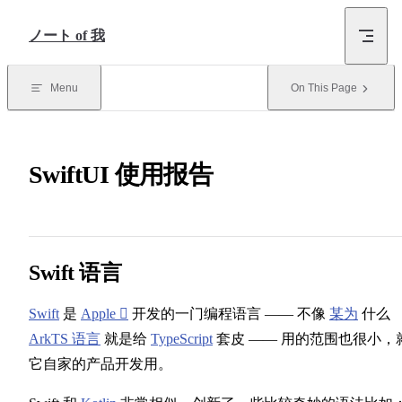
Skip to Content
ノート of 我
Menu
On This Page
SwiftUI 使用报告
Swift 语言
Swift
是
Apple 
开发的一门编程语言 —— 不像
某为
什么
ArkTS 语言
就是给
TypeScript
套皮 —— 用的范围也很小，
它自家的产品开发用。