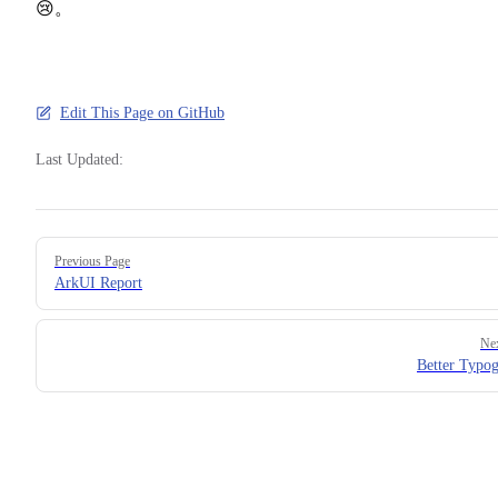
😢。
Edit This Page on GitHub
Last Updated:
Pager
Previous Page
ArkUI Report
Ne
Better Typo