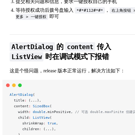
提交相关问题和信息，要求一键授权自己的手机
等待授权成功后拨号盘输入
，
*#*#112#*#*
右上角按钮 
即可
更多 > 一键授权
的
传入
AlertDialog
content
时在调试模式下报错
ListView
这是个怪问题，release 版本正常运行，解决方法如下：
AlertDialog
(
  title
:
 (...),
  content
:
 SizedBox
(
    width
:
 double
.minPositive, 
// 可选 double.maxFinite 但建议
    child
:
 ListView
(
      shrinkWrap
:
 true
,
      children
:
 (...),
    ),