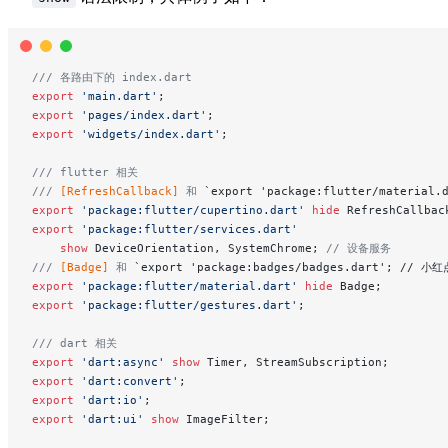
/// 各路由下的 index.dart
export
 'main.dart'
;
export
 'pages/index.dart'
;
export
 'widgets/index.dart'
;
/// flutter 相关
/// 
[RefreshCallback]
 和 
`export 'package:flutter/material.
export
 'package:flutter/cupertino.dart'
 hide
 RefreshCallbac
export
 'package:flutter/services.dart'
    show
 DeviceOrientation, SystemChrome; 
// 设备服务
/// 
[Badge]
 和 
`export 'package:badges/badges.dart'; // 小
export
 'package:flutter/material.dart'
 hide
 Badge;
export
 'package:flutter/gestures.dart'
;
/// dart 相关
export
 'dart:async'
 show
 Timer, StreamSubscription;
export
 'dart:convert'
;
export
 'dart:io'
;
export
 'dart:ui'
 show
 ImageFilter;