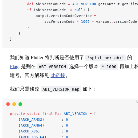
        def
 abiVersionCode 
=
 ABI_VERSION
.
get(output
.
getFilt
        if
 (abiVersionCode 
!=
 null
) {
            output
.
versionCodeOverride 
=
                abiVersionCode 
*
 1000
 +
 variant
.
versionCode
        }
    }
}
我们知道 Flutter 将判断是否使用了
的
'split-per-abi'
Flag
, 是则在
选择一个版本
再加上
ABI_VERSION
* 1000
建号。官方解释见
此链接
。
我们只需修改
如下：
ABI_VERSION map
private
 static
 final
 Map
 ABI_VERSION
 =
 [
    (
ARCH_ARM32
)        : 
0
,
    (
ARCH_ARM64
)        : 
0
,
    (
ARCH_X86
)          : 
0
,
    (
ARCH_X86_64
)       : 
0
,