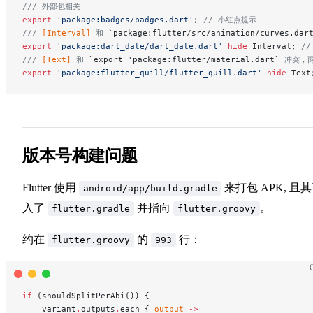
/// 外部包相关
export
 'package:badges/badges.dart'
; 
// 小红点提示
/// 
[Interval]
 和 
`package:flutter/src/animation/curves.dar
export
 'package:dart_date/dart_date.dart'
 hide
 Interval; 
/
/// 
[Text]
 和 
`export 'package:flutter/material.dart`
 冲突，
export
 'package:flutter_quill/flutter_quill.dart'
 hide
 Text
版本号构建问题
Flutter 使用
来打包 APK, 且
android/app/build.gradle
入了
并指向
。
flutter.gradle
flutter.groovy
约在
的
行：
flutter.groovy
993
if
 (shouldSplitPerAbi()) {
    variant
.
outputs
.
each { 
output
 ->