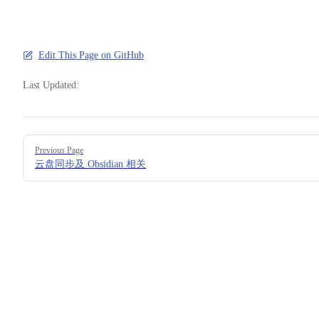
Edit This Page on GitHub
Last Updated:
Pager
Previous Page
云盘同步及 Obsidian 相关