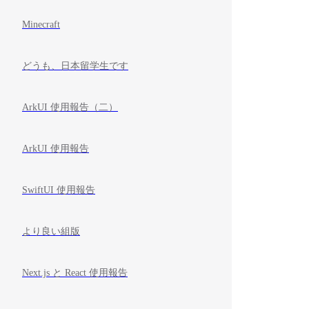
Minecraft
どうも、日本留学生です
ArkUI 使用報告（二）
ArkUI 使用報告
SwiftUI 使用報告
より良い組版
Next.js と React 使用報告