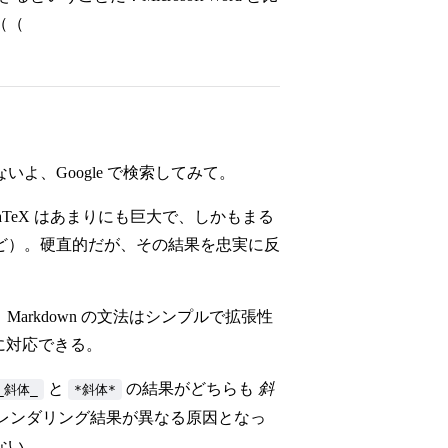
（（
よ、Google で検索してみて。
LaTeX はあまりにも巨大で、しかもまる
ど）。硬直的だが、その結果を忠実に反
Markdown の文法はシンプルで拡張性
分に対応できる。
と
の結果がどちらも
斜
_斜体_
*斜体*
ーのレンダリング結果が異なる原因となっ
ない。