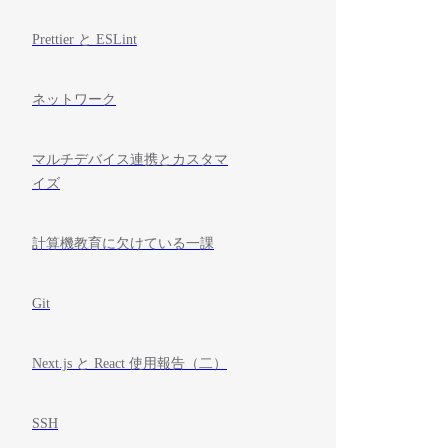
Prettier と ESLint
ネットワーク
マルチデバイス連携とカスタマ
イズ
計算機教育に欠けている一課
Git
Next.js と React 使用報告（二）
SSH