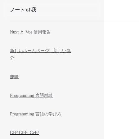
ノート of 我
コンテンツにスキップ
Sidebar Navigation
Nuxt と Vue 使用報告
新しいホームページ、新しい気
分
趣味
Programming 言語雑談
Programming 言語の学び方
GB? GiB~ GeB!